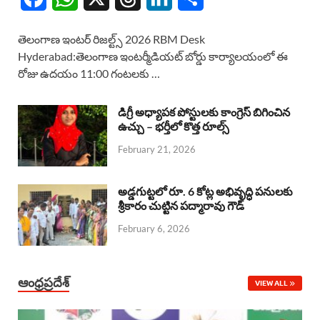
a
h
h
i
h
తెలంగాణ ఇంటర్ రిజల్ట్స్ 2026 RBM Desk
c
a
r
n
a
Hyderabad:తెలంగాణ ఇంటర్మీడియట్ బోర్డు కార్యాలయంలో ఈ
రోజు ఉదయం 11:00 గంటలకు …
e
t
e
k
r
b
s
a
e
e
డిగ్రీ అధ్యాపక పోస్టులకు కాంగ్రెస్ బిగించిన
o
A
ఉచ్చు – భర్తీలో కొత్త రూల్స్
d
d
February 21, 2026
o
p
s
I
k
p
n
అడ్డగుట్టలో రూ. 6 కోట్ల అభివృద్ధి పనులకు
శ్రీకారం చుట్టిన పద్మారావు గౌడ్
February 6, 2026
ఆంధ్రప్రదేశ్
VIEW ALL