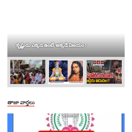
కృష్ణుడు ఎక్కడ ఉంటే, అక్కడే విజయం !
తాజా వార్తలు