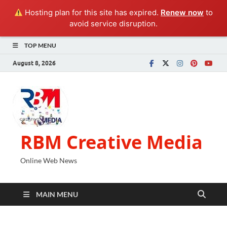
Hosting plan for this site has expired.
Renew now
to
avoid service disruption.
TOP MENU
August 8, 2026
RBM Creative Media
Online Web News
MAIN MENU