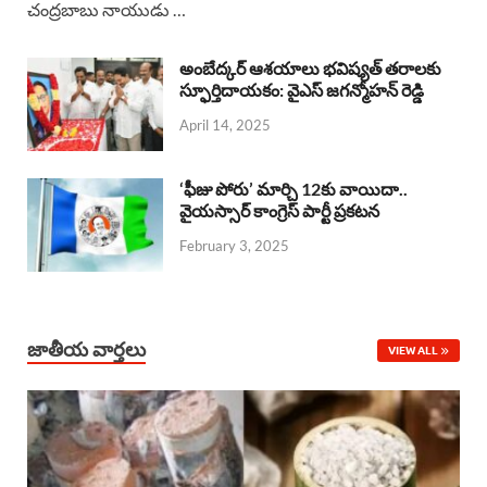
చంద్రబాబు నాయుడు …
e
t
e
k
r
b
s
a
e
e
అంబేద్కర్ ఆశయాలు భవిష్యత్ తరాలకు
o
A
స్ఫూర్తిదాయకం: వైఎస్ జగన్మోహన్ రెడ్డి
d
d
April 14, 2025
o
p
s
I
k
p
n
‘ఫీజు పోరు’ మార్చి 12కు వాయిదా..
వైయస్సార్‌ కాంగ్రెస్‌ పార్టీ ప్రకటన
February 3, 2025
జాతీయ వార్తలు
VIEW ALL