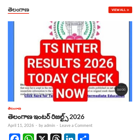
తెలంగాణ
VIEW ALL
తెలంగాణ
తెలంగాణ ఇంటర్ రిజల్ట్స్ 2026
April 11, 2026
-
by
admin
-
Leave a Comment
F
W
X
T
L
S