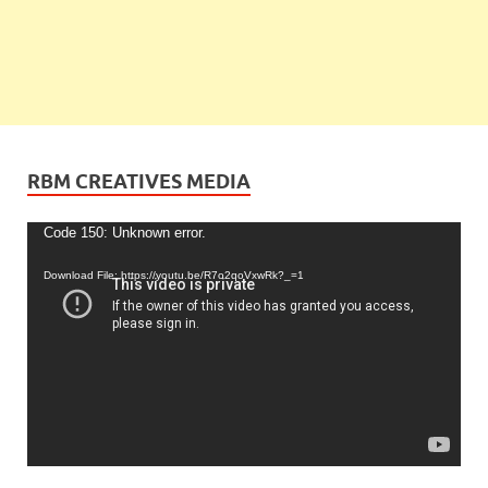
RBM CREATIVES MEDIA
Video
Code 150: Unknown error.
Player
Download File: https://youtu.be/R7o2qoVxwRk?_=1