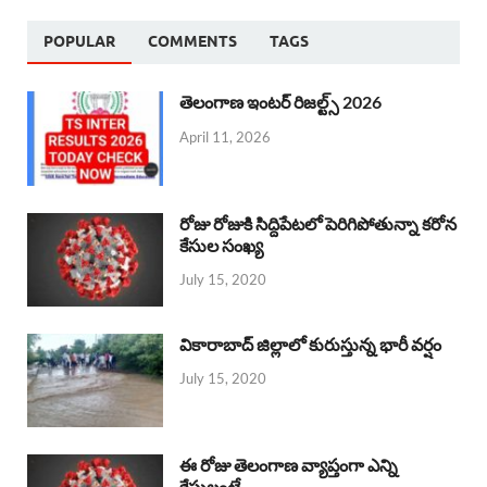
POPULAR
COMMENTS
TAGS
తెలంగాణ ఇంటర్ రిజల్ట్స్ 2026
April 11, 2026
రోజు రోజుకి సిద్దిపేటలో పెరిగిపోతున్నా కరోన
కేసుల సంఖ్య
July 15, 2020
వికారాబాద్ జిల్లాలో కురుస్తున్న భారీ వర్షం
July 15, 2020
ఈ రోజు తెలంగాణ వ్యాప్తంగా ఎన్ని
కేసులంటే