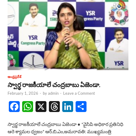
ఆంధ్రప్రదేశ్
స్వార్థ రాజకీయాలే చంద్రబాబు ఏజెండా.
February 1, 2026
-
by
admin
-
Leave a Comment
F
W
X
T
L
S
a
h
h
i
h
స్వార్థ రాజకీయాలే చంద్రబాబు ఏజెండా ● *వైసిపి అధికార ప్రతినిధి
c
a
r
n
a
ఆరె శ్యామల ధ్వజం* ఆర్.బి.ఎం,అమరావతి: ముఖ్యమంత్రి