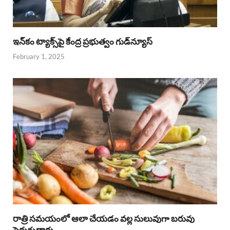
ఇన్‌కం ట్యాక్స్‌పై కేంద్ర ప్రభుత్వం గుడ్‌న్యూస్‌
February 1, 2025
రాత్రి సమయంలో ఆలా చేయడం వల్ల సులువుగా బరువు
పెరుగుతారు