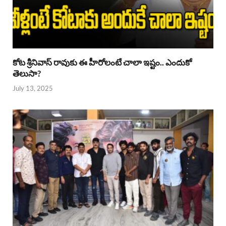
కోట శ్రీనివాస్ రావుకు ఈ హీరోలంటే చాలా ఇష్టం.. ఎందుకో
తెలుసా?
July 13, 2025