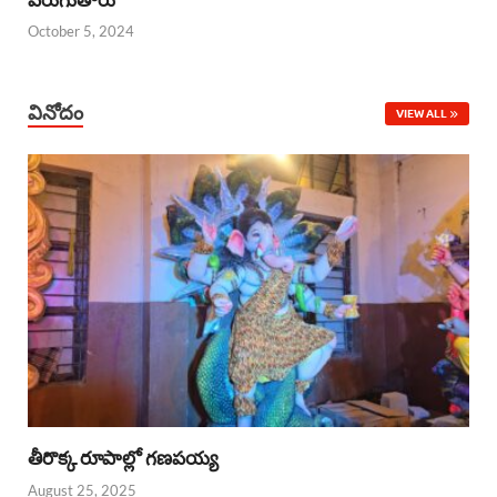
October 5, 2024
వినోదం
VIEW ALL
తీరొక్క రూపాల్లో గణపయ్య
August 25, 2025