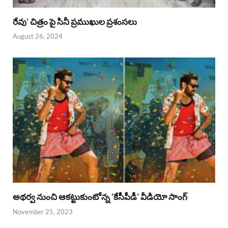
రేవు’ చిత్రం పై సినీ ప్రముఖుల ప్రశంసలు
August 26, 2024
అథర్వ నుంచి ఆకట్టుకుంటోన్న ‘కేసీపీడీ’ వీడియో సాంగ్
November 25, 2023