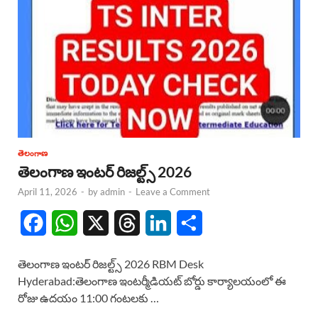
తెలంగాణ
తెలంగాణ ఇంటర్ రిజల్ట్స్ 2026
April 11, 2026
-
by
admin
-
Leave a Comment
F
W
X
T
L
S
a
h
h
i
h
తెలంగాణ ఇంటర్ రిజల్ట్స్ 2026 RBM Desk
c
a
r
n
a
Hyderabad:తెలంగాణ ఇంటర్మీడియట్ బోర్డు కార్యాలయంలో ఈ
రోజు ఉదయం 11:00 గంటలకు …
e
t
e
k
r