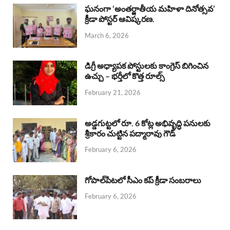
b
s
a
e
e
ఘనంగా ‘అంతర్జాతీయ మహిళా దినోత్సవ’
క్రీడా పోస్టర్ ఆవిష్కరణ.
o
A
d
d
March 6, 2026
o
p
s
I
k
p
n
డిగ్రీ అధ్యాపక పోస్టులకు కాంగ్రెస్ బిగించిన
ఉచ్చు – భర్తీలో కొత్త రూల్స్
February 21, 2026
అడ్డగుట్టలో రూ. 6 కోట్ల అభివృద్ధి పనులకు
శ్రీకారం చుట్టిన పద్మారావు గౌడ్
February 6, 2026
గోపాల్‌పేటలో సీఎం కప్ క్రీడా సంబరాలు
February 6, 2026