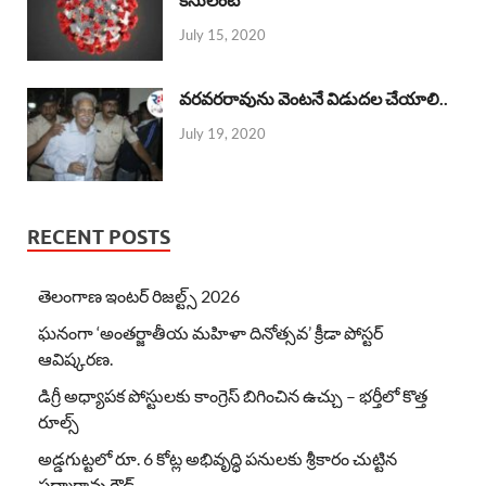
July 15, 2020
వరవరరావును వెంటనే విడుదల చేయాలి..
July 19, 2020
RECENT POSTS
తెలంగాణ ఇంటర్ రిజల్ట్స్ 2026
ఘనంగా ‘అంతర్జాతీయ మహిళా దినోత్సవ’ క్రీడా పోస్టర్
ఆవిష్కరణ.
డిగ్రీ అధ్యాపక పోస్టులకు కాంగ్రెస్ బిగించిన ఉచ్చు – భర్తీలో కొత్త
రూల్స్
అడ్డగుట్టలో రూ. 6 కోట్ల అభివృద్ధి పనులకు శ్రీకారం చుట్టిన
పద్మారావు గౌడ్