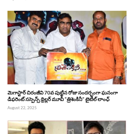
మెగాస్టార్ చిరంజీవి 70వ పుట్టిన రోజు సందర్భంగా ఘనంగా
డిఫరెంట్ సస్పెన్స్ థ్రిల్లర్ మూవీ “త్రిశెంకినీ” టైటిల్ లాంఛ్
August 22, 2025