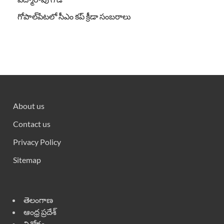
గోపాల్‌పేటలో సీఎం కప్ క్రీడా సంబరాలు
About us
Contact us
Privacy Policy
Sitemap
తెలంగాణ
ఆంధ్ర ప్రదేశ్
వినోదం