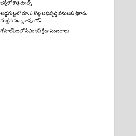
భర్తీలో కొత్త రూల్స్
అడ్డగుట్టలో రూ. 6 కోట్ల అభివృద్ధి పనులకు శ్రీకారం
చుట్టిన పద్మారావు గౌడ్
గోపాల్‌పేటలో సీఎం కప్ క్రీడా సంబరాలు