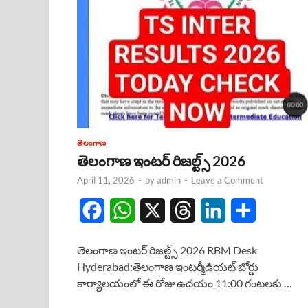
తెలంగాణ
తెలంగాణ ఇంటర్ రిజల్ట్స్ 2026
April 11, 2026
-
by
admin
-
Leave a Comment
F
W
X
T
L
S
a
h
h
i
h
తెలంగాణ ఇంటర్ రిజల్ట్స్ 2026 RBM Desk
c
a
r
n
a
Hyderabad:తెలంగాణ ఇంటర్మీడియట్ బోర్డు
కార్యాలయంలో ఈ రోజు ఉదయం 11:00 గంటలకు …
e
t
e
k
r