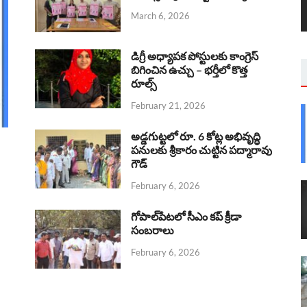
March 6, 2026
డిగ్రీ అధ్యాపక పోస్టులకు కాంగ్రెస్
బిగించిన ఉచ్చు – భర్తీలో కొత్త
రూల్స్
February 21, 2026
అడ్డగుట్టలో రూ. 6 కోట్ల అభివృద్ధి
పనులకు శ్రీకారం చుట్టిన పద్మారావు
గౌడ్
February 6, 2026
గోపాల్‌పేటలో సీఎం కప్ క్రీడా
సంబరాలు
February 6, 2026