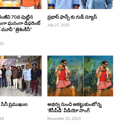
రంజీవి 70వ పుట్టిన
ప్రభాస్ ఫాన్స్ కు గుడ్ న్యూస్
భంగా ఘనంగా డిఫరెంట్
July 27, 2025
లర్ మూవీ “త్రిశెంకినీ”
025
పై సినీ ప్రముఖుల
అథర్వ నుంచి ఆకట్టుకుంటోన్న
‘కేసీపీడీ’ వీడియో సాంగ్
024
November 25, 2023