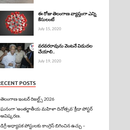
ఈ రోజు తెలంగాణ వ్యాప్తంగా ఎన్ని
కేసులంటే
July 15, 2020
వరవరరావును వెంటనే విడుదల
చేయాలి..
July 19, 2020
RECENT POSTS
తెలంగాణ ఇంటర్ రిజల్ట్స్ 2026
ఘనంగా ‘అంతర్జాతీయ మహిళా దినోత్సవ’ క్రీడా పోస్టర్
ఆవిష్కరణ.
డిగ్రీ అధ్యాపక పోస్టులకు కాంగ్రెస్ బిగించిన ఉచ్చు –