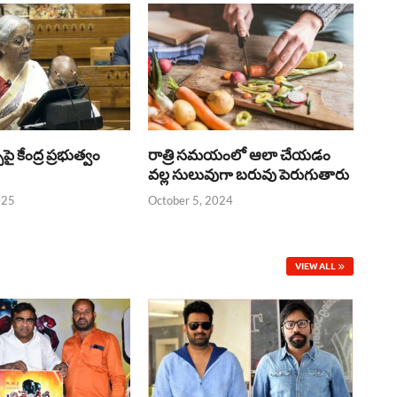
్‌పై కేంద్ర ప్రభుత్వం
రాత్రి సమయంలో ఆలా చేయడం
వల్ల సులువుగా బరువు పెరుగుతారు
025
October 5, 2024
VIEW ALL