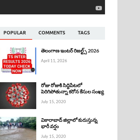
POPULAR
COMMENTS
TAGS
తెలంగాణ ఇంటర్ రిజల్ట్స్ 2026
April 11, 2026
రోజు రోజుకి సిద్దిపేటలో
పెరిగిపోతున్నా కరోన కేసుల సంఖ్య
July 15, 2020
వికారాబాద్ జిల్లాలో కురుస్తున్న
భారీ వర్షం
July 15, 2020