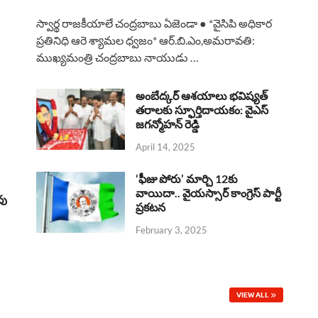
a
h
h
i
h
స్వార్థ రాజకీయాలే చంద్రబాబు ఏజెండా ● *వైసిపి అధికార
c
a
r
n
a
ప్రతినిధి ఆరె శ్యామల ధ్వజం* ఆర్.బి.ఎం,అమరావతి:
ముఖ్యమంత్రి చంద్రబాబు నాయుడు …
e
t
e
k
r
b
s
a
e
e
అంబేద్కర్ ఆశయాలు భవిష్యత్
o
A
తరాలకు స్ఫూర్తిదాయకం: వైఎస్
d
d
జగన్మోహన్ రెడ్డి
o
p
s
I
April 14, 2025
k
p
n
‘ఫీజు పోరు’ మార్చి 12కు
వాయిదా.. వైయస్సార్‌ కాంగ్రెస్‌ పార్టీ
వు
ప్రకటన
February 3, 2025
VIEW ALL