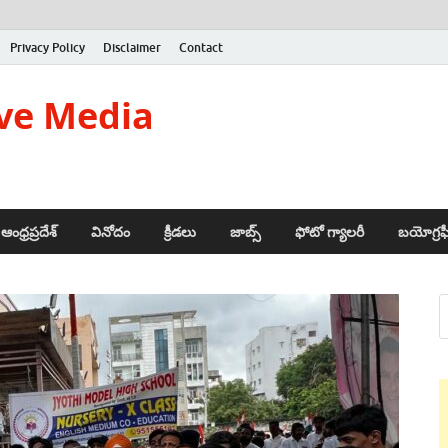
Privacy Policy
Disclaimer
Contact
ve Media
ఆంధ్రప్రదేశ్
వినోదం
క్రీడలు
జాబ్స్
ఫోటో గ్యాలరీ
బయోగ్రఫ