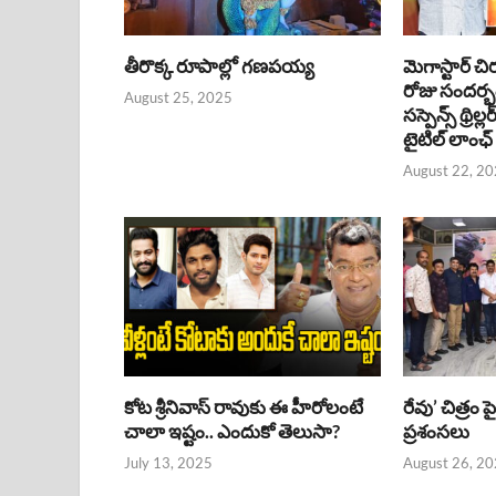
తీరొక్క రూపాల్లో గణపయ్య
మెగాస్టార్ చి
రోజు సందర్
August 25, 2025
సస్పెన్స్ థ్రిల్
టైటిల్ లాంఛ్
August 22, 2
కోట శ్రీనివాస్ రావుకు ఈ హీరోలంటే
రేవు’ చిత్రం 
చాలా ఇష్టం.. ఎందుకో తెలుసా?
ప్రశంసలు
July 13, 2025
August 26, 2