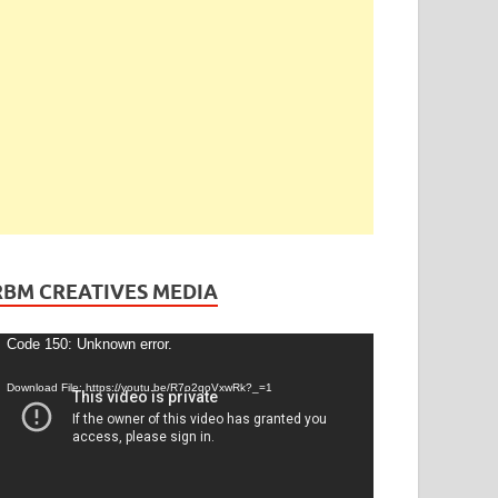
ెండింగ్
/
తెలంగాణ
ేడీ అఘోరీకి బెయిల్.. ఈరోజే విడుదల
gust 13, 2025
-
by
admin
-
Leave a Comment
RBM CREATIVES MEDIA
ideo
Code 150: Unknown error.
layer
Download File: https://youtu.be/R7o2qoVxwRk?_=1