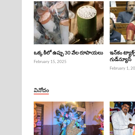
ఒక్క కిలో ఉప్పు 30 వేల రూపాయలు
ఇన్‌కం ట్యాక్స
గుడ్‌న్యూస్‌
February 15, 2025
February 1, 2
వినోదం