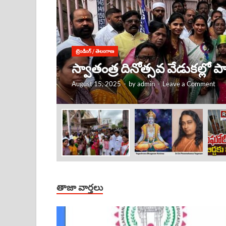
ట్రెండింగ్
/
తెలంగాణ
కృష్ణుడు ఎక్కడ ఉంటే, అక్కడే
August 15, 2025
-
by
admin
-
Leave a Comment
తాజా వార్తలు