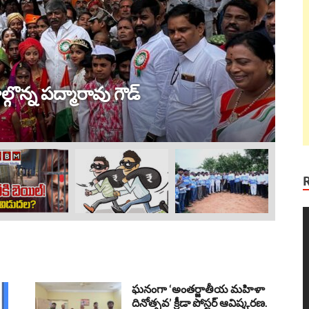
ట్ర
 విజయం !
ల
Au
V
P
ఘనంగా ‘అంతర్జాతీయ మహిళా
దినోత్సవ’ క్రీడా పోస్టర్ ఆవిష్కరణ.