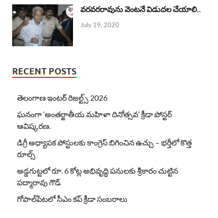
వరవరరావును వెంటనే విడుదల చేయాలి..
July 19, 2020
RECENT POSTS
తెలంగాణ ఇంటర్ రిజల్ట్స్ 2026
ఘనంగా ‘అంతర్జాతీయ మహిళా దినోత్సవ’ క్రీడా పోస్టర్
ఆవిష్కరణ.
డిగ్రీ అధ్యాపక పోస్టులకు కాంగ్రెస్ బిగించిన ఉచ్చు – భర్తీలో కొత్త
రూల్స్
అడ్డగుట్టలో రూ. 6 కోట్ల అభివృద్ధి పనులకు శ్రీకారం చుట్టిన
పద్మారావు గౌడ్
గోపాల్‌పేటలో సీఎం కప్ క్రీడా సంబరాలు