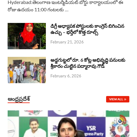
Hyderabad:తెలంగాణ ఇంటర్మీడియట్ బోర్డు కార్యాలయంలో ఈ
రోజు ఉదయం 11:00 గంటలకు …
e
t
e
k
r
b
s
a
e
e
డిగ్రీ అధ్యాపక పోస్టులకు కాంగ్రెస్ బిగించిన
o
A
ఉచ్చు – భర్తీలో కొత్త రూల్స్
d
d
February 21, 2026
o
p
s
I
k
p
n
అడ్డగుట్టలో రూ. 6 కోట్ల అభివృద్ధి పనులకు
శ్రీకారం చుట్టిన పద్మారావు గౌడ్
February 6, 2026
ఆంధ్రప్రదేశ్
VIEW ALL