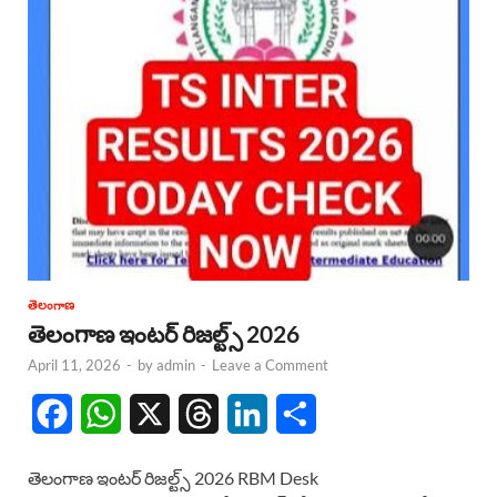
తెలంగాణ
తెలంగాణ ఇంటర్ రిజల్ట్స్ 2026
April 11, 2026
-
by
admin
-
Leave a Comment
F
W
X
T
L
S
a
h
h
i
h
తెలంగాణ ఇంటర్ రిజల్ట్స్ 2026 RBM Desk
c
a
r
n
a