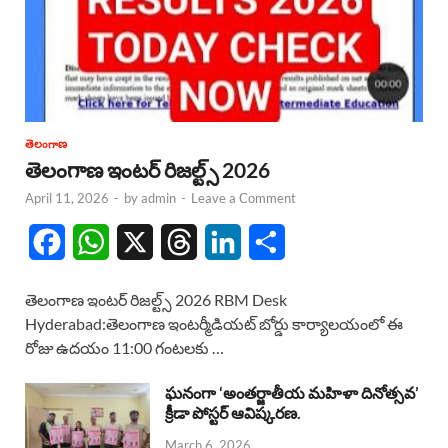
తెలంగాణ
తెలంగాణ ఇంటర్ రిజల్ట్స్ 2026
April 11, 2026
-
by
admin
-
Leave a Comment
F
W
X
T
L
S
a
h
h
i
h
తెలంగాణ ఇంటర్ రిజల్ట్స్ 2026 RBM Desk
c
a
r
n
a
Hyderabad:తెలంగాణ ఇంటర్మీడియట్ బోర్డు కార్యాలయంలో ఈ
రోజు ఉదయం 11:00 గంటలకు …
e
t
e
k
r
b
s
a
e
e
ఘనంగా ‘అంతర్జాతీయ మహిళా దినోత్సవ’
క్రీడా పోస్టర్ ఆవిష్కరణ.
o
A
d
d
March 6, 2026