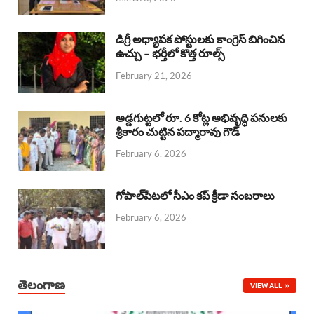
o
p
s
I
k
p
n
డిగ్రీ అధ్యాపక పోస్టులకు కాంగ్రెస్ బిగించిన
ఉచ్చు – భర్తీలో కొత్త రూల్స్
February 21, 2026
అడ్డగుట్టలో రూ. 6 కోట్ల అభివృద్ధి పనులకు
శ్రీకారం చుట్టిన పద్మారావు గౌడ్
February 6, 2026
గోపాల్‌పేటలో సీఎం కప్ క్రీడా సంబరాలు
February 6, 2026
తెలంగాణ
VIEW ALL