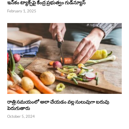
ఇన్‌కం ట్యాక్స్‌పై కేంద్ర ప్రభుత్వం గుడ్‌న్యూస్‌
February 1, 2025
రాత్రి సమయంలో ఆలా చేయడం వల్ల సులువుగా బరువు
పెరుగుతారు
October 5, 2024