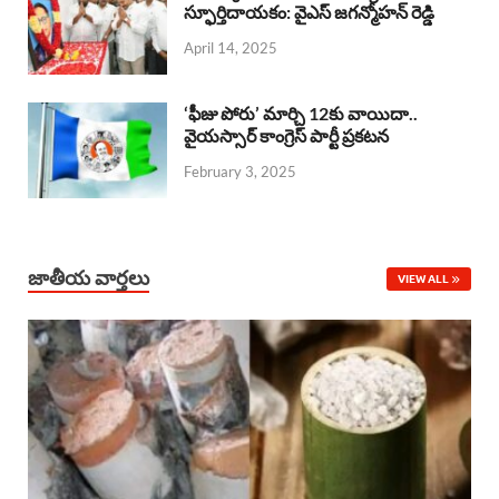
o
A
స్ఫూర్తిదాయకం: వైఎస్ జగన్మోహన్ రెడ్డి
d
d
April 14, 2025
o
p
s
I
k
p
n
‘ఫీజు పోరు’ మార్చి 12కు వాయిదా..
వైయస్సార్‌ కాంగ్రెస్‌ పార్టీ ప్రకటన
February 3, 2025
జాతీయ వార్తలు
VIEW ALL