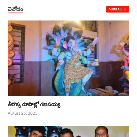
వినోదం
VIEW ALL
తీరొక్క రూపాల్లో గణపయ్య
August 25, 2025