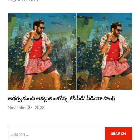
అథర్వ నుంచి ఆకట్టుకుంటోన్న ‘కేసీపీడీ’ వీడియో సాంగ్
November 25, 2023