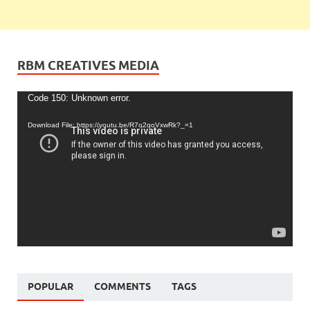
RBM CREATIVES MEDIA
Video
Code 150: Unknown error.
Player
Download File: https://youtu.be/R7o2qoVxwRk?_=1
POPULAR
COMMENTS
TAGS