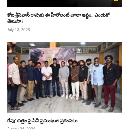
కోట శ్రీనివాస్ రావుకు ఈ హీరోలంటే చాలా ఇష్టం.. ఎందుకో
తెలుసా?
July 13, 2025
రేవు’ చిత్రం పై సినీ ప్రముఖుల ప్రశంసలు
August 26, 2024