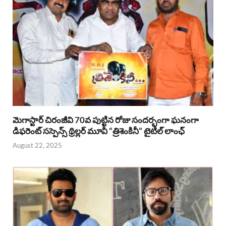
మెగాస్టార్ చిరంజీవి 70వ పుట్టిన రోజు సందర్భంగా ఘనంగా
డిఫరెంట్ సస్పెన్స్ థ్రిల్లర్ మూవీ “త్రిశెంకినీ” టైటిల్ లాంఛ్
August 22, 2025