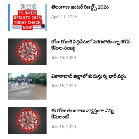
తెలంగాణ ఇంటర్ రిజల్ట్స్ 2026
April 11, 2026
రోజు రోజుకి సిద్దిపేటలో పెరిగిపోతున్నా కరోన
కేసుల సంఖ్య
July 15, 2020
వికారాబాద్ జిల్లాలో కురుస్తున్న భారీ వర్షం
July 15, 2020
ఈ రోజు తెలంగాణ వ్యాప్తంగా ఎన్ని
కేసులంటే
July 15, 2020