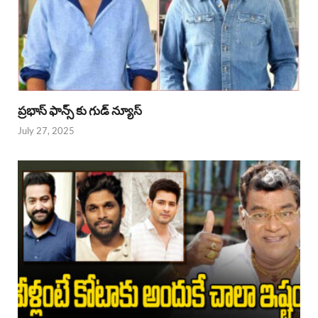
ప్రభాస్ ఫాన్స్ కు గుడ్ న్యూస్
July 27, 2025