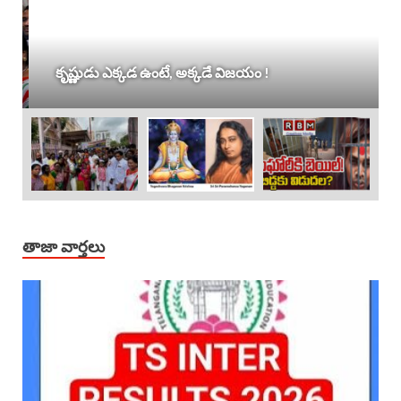
కృష్ణుడు ఎక్కడ ఉంటే, అక్కడే విజయం !
తాజా వార్తలు