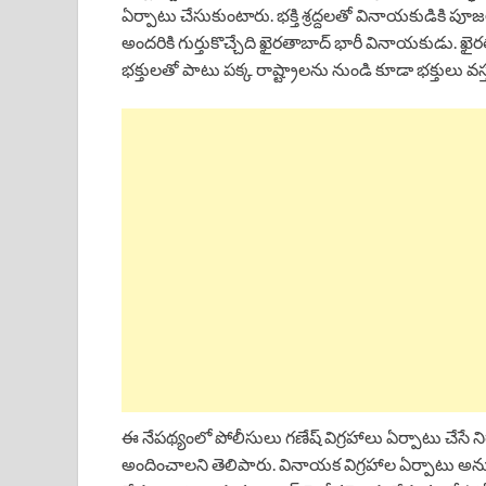
ఏర్పాటు చేసుకుంటారు. భక్తి శ్రద్దలతో వినాయకుడికి 
అందరికి గుర్తుకొచ్చేది ఖైరతాబాద్ భారీ వినాయకుడు. 
భక్తులతో పాటు పక్క రాష్ట్రాలను నుండి కూడా భక్తులు వస
ఈ నేపథ్యంలో పోలీసులు గణేష్ విగ్రహాలు ఏర్పాటు చేసే
అందించాలని తెలిపారు. వినాయక విగ్రహాల ఏర్పాటు అన