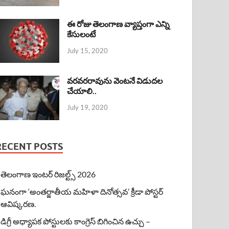
ఈ రోజు తెలంగాణ వ్యాప్తంగా ఎన్ని
కేసులంటే
July 15, 2020
వరవరరావును వెంటనే విడుదల
చేయాలి..
July 19, 2020
RECENT POSTS
తెలంగాణ ఇంటర్ రిజల్ట్స్ 2026
ఘనంగా ‘అంతర్జాతీయ మహిళా దినోత్సవ’ క్రీడా పోస్టర్
ఆవిష్కరణ.
డిగ్రీ అధ్యాపక పోస్టులకు కాంగ్రెస్ బిగించిన ఉచ్చు –