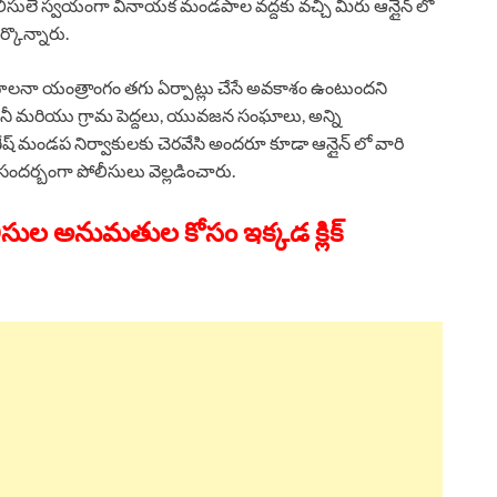
లీసులే స్వయంగా వినాయక మండపాల వద్దకు వచ్చి మీరు ఆన్లైన్ లో
ర్కొన్నారు.
పాలనా యంత్రాంగం తగు ఏర్పాట్లు చేసే అవకాశం ఉంటుందని
కాలనీ మరియు గ్రామ పెద్దలు, యువజన సంఘాలు, అన్ని
ండప నిర్వాకులకు చెరవేసి అందరూ కూడా ఆన్లైన్ లో వారి
దర్బంగా పోలీసులు వెల్లడించారు.
ుల అనుమతుల కోసం ఇక్కడ క్లిక్