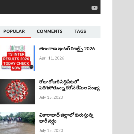
POPULAR
COMMENTS
TAGS
తెలంగాణ ఇంటర్ రిజల్ట్స్ 2026
April 11, 2026
రోజు రోజుకి సిద్దిపేటలో
పెరిగిపోతున్నా కరోన కేసుల సంఖ్య
July 15, 2020
వికారాబాద్ జిల్లాలో కురుస్తున్న
భారీ వర్షం
July 15, 2020