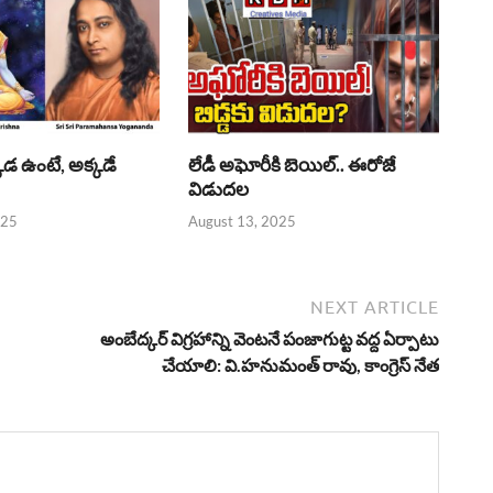
్కడ ఉంటే, అక్కడే
లేడీ అఘోరీకి బెయిల్.. ఈరోజే
విడుదల
025
August 13, 2025
NEXT ARTICLE
అంబేద్కర్ విగ్రహాన్ని వెంటనే పంజాగుట్ట వద్ద ఏర్పాటు
చేయాలి: వి.హనుమంత్ రావు, కాంగ్రెస్ నేత