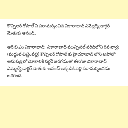
కౌన్సిలర్ గోపాల్ ని పరామర్శించిన వికారాబాద్ ఎమ్మెల్యే డాక్టర్
మెతుకు ఆనంద్..
ఆర్.బి.ఎం వికారాబాద్: వికారాబాద్ మున్సిపల్ పరిధిలోని 8వ వార్డు
(మద్గుల్ చిట్టెంపల్లి) కౌన్సిలర్ గోపాల్ కు హైదరాబాద్ లోని అఫోలో
ఆసుపత్రిలో మోకాలికి సర్జరీ జరగడంతో ఈరోజు వికారాబాద్
ఎమ్మెల్యే డాక్టర్ మెతుకు ఆనంద్ అక్కడికి వెళ్లి పరామర్శించడం
జరిగింది.