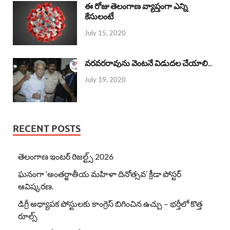
ఈ రోజు తెలంగాణ వ్యాప్తంగా ఎన్ని
కేసులంటే
July 15, 2020
వరవరరావును వెంటనే విడుదల చేయాలి..
July 19, 2020
RECENT POSTS
తెలంగాణ ఇంటర్ రిజల్ట్స్ 2026
ఘనంగా ‘అంతర్జాతీయ మహిళా దినోత్సవ’ క్రీడా పోస్టర్
ఆవిష్కరణ.
డిగ్రీ అధ్యాపక పోస్టులకు కాంగ్రెస్ బిగించిన ఉచ్చు – భర్తీలో కొత్త
రూల్స్