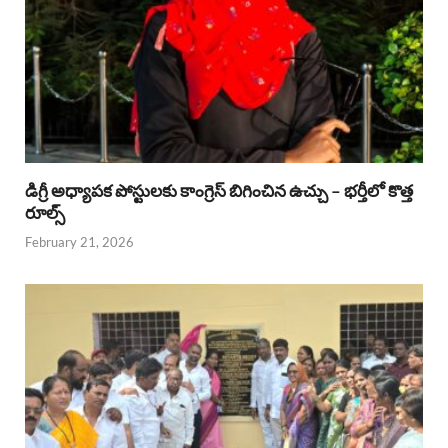
డిగ్రీ అధ్యాపక పోస్టులకు కాంగ్రెస్ బిగించిన ఉచ్చు – భర్తీలో కొత్త
రూల్స్
February 21, 2026