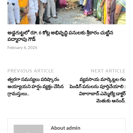
అడ్డగుట్టలో రూ. 6 కోట్ల అభివృద్ధి పనులకు శ్రీకారం చుట్టిన
పద్మారావు గౌడ్
February 6, 2026
PREVIOUS ARTICLE
NEXT ARTICLE
త్వరగా సమస్యలు పరిష్కారం
వ్యవసాయ మార్కెట్లల గల
అయ్యాయని హర్షం వ్యక్తం చేసిన
పెండిగ్ పనులను పూర్తిచేయాలి :
గ్రామస్తులు..
వికారాబాద్ ఎమ్మెల్యే డాక్టర్
మెతుకు ఆనంద్.
About admin