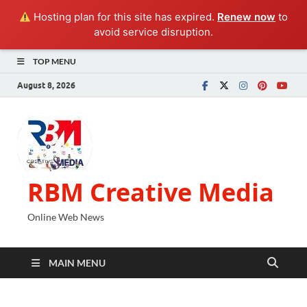
Hosting plan for this site has expired.
Renew now
to
avoid service disruption.
TOP MENU
August 8, 2026
RBM Creative Media
Online Web News
MAIN MENU