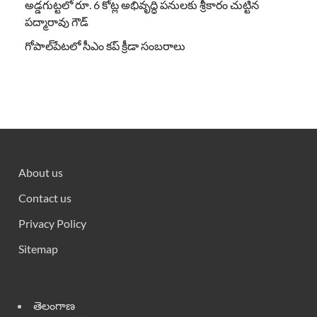
అడ్డగుట్టలో రూ. 6 కోట్ల అభివృద్ధి పనులకు శ్రీకారం చుట్టిన
పద్మారావు గౌడ్
గోపాల్‌పేటలో సీఎం కప్ క్రీడా సంబరాలు
About us
Contact us
Privacy Policy
Sitemap
తెలంగాణ