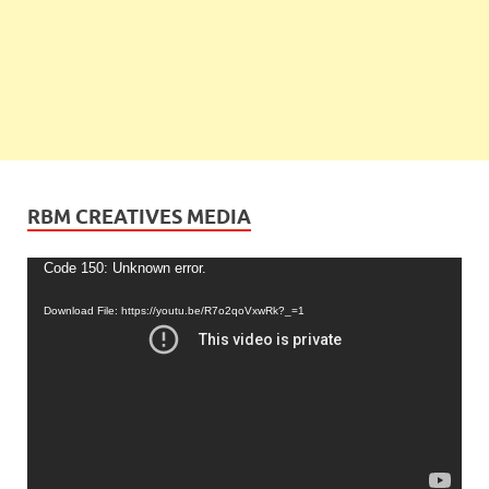
RBM CREATIVES MEDIA
Video
Code 150: Unknown error.
Player
Download File: https://youtu.be/R7o2qoVxwRk?_=1