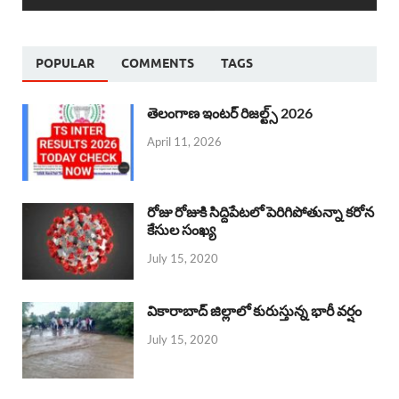
POPULAR
COMMENTS
TAGS
తెలంగాణ ఇంటర్ రిజల్ట్స్ 2026
April 11, 2026
రోజు రోజుకి సిద్దిపేటలో పెరిగిపోతున్నా కరోన
కేసుల సంఖ్య
July 15, 2020
వికారాబాద్ జిల్లాలో కురుస్తున్న భారీ వర్షం
July 15, 2020