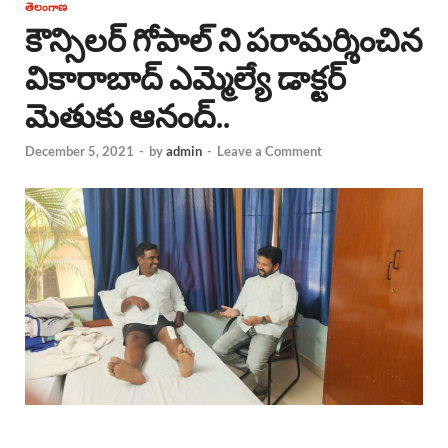
తెలంగాణ
కౌన్సిలర్ గోపాల్ ని పరామర్శించిన
వికారాబాద్ ఎమ్మెల్యే డాక్టర్
మెతుకు ఆనంద్..
December 5, 2021
-
by
admin
-
Leave a Comment