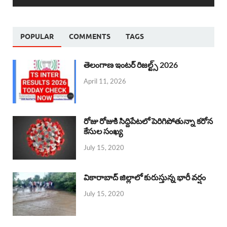
POPULAR
COMMENTS
TAGS
తెలంగాణ ఇంటర్ రిజల్ట్స్ 2026
April 11, 2026
రోజు రోజుకి సిద్దిపేటలో పెరిగిపోతున్నా కరోన
కేసుల సంఖ్య
July 15, 2020
వికారాబాద్ జిల్లాలో కురుస్తున్న భారీ వర్షం
July 15, 2020