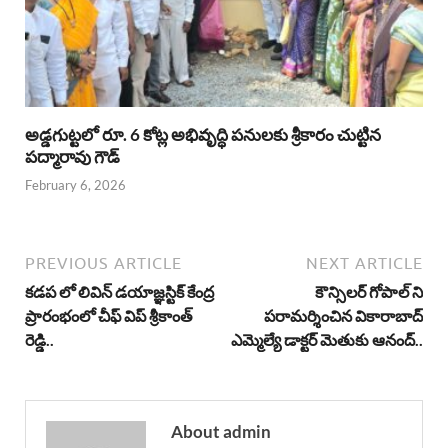
అడ్డగుట్టలో రూ. 6 కోట్ల అభివృద్ధి పనులకు శ్రీకారం చుట్టిన
పద్మారావు గౌడ్
February 6, 2026
PREVIOUS ARTICLE
NEXT ARTICLE
కడప లో లివిన్ డయాజ్ఞస్టిక్ కేంద్ర
కౌన్సిలర్ గోపాల్ ని
ప్రారంభంలో చీఫ్ విప్ శ్రీకాంత్
పరామర్శించిన వికారాబాద్
రెడ్డి..
ఎమ్మెల్యే డాక్టర్ మెతుకు ఆనంద్..
About admin