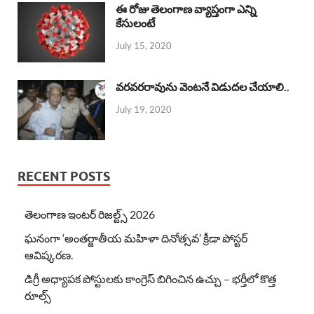
ఈ రోజు తెలంగాణ వ్యాప్తంగా ఎన్ని
కేసులంటే
July 15, 2020
వరవరరావును వెంటనే విడుదల చేయాలి..
July 19, 2020
RECENT POSTS
తెలంగాణ ఇంటర్ రిజల్ట్స్ 2026
ఘనంగా ‘అంతర్జాతీయ మహిళా దినోత్సవ’ క్రీడా పోస్టర్
ఆవిష్కరణ.
డిగ్రీ అధ్యాపక పోస్టులకు కాంగ్రెస్ బిగించిన ఉచ్చు – భర్తీలో కొత్త
రూల్స్