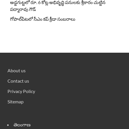
అడ్డగుట్టలో రూ. 6 కోట్ల అభివృద్ధి పనులకు శ్రీకారం చుట్టిన
పద్మారావు గౌడ్
గోపాల్‌పేటలో సీఎం కప్ క్రీడా సంబరాలు
About us
Contact us
Privacy Policy
Sitemap
తెలంగాణ