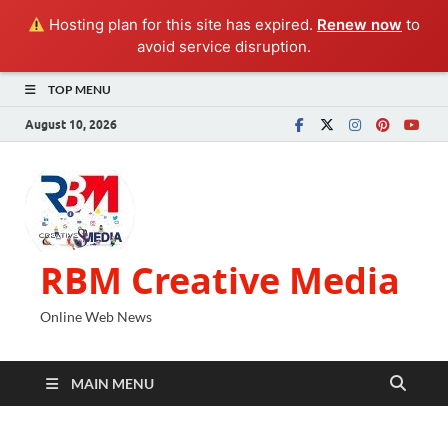
Hosting plan for this site has expired.
Renew now
to
avoid service disruption.
TOP MENU
August 10, 2026
RBM Creative Media
Online Web News
MAIN MENU