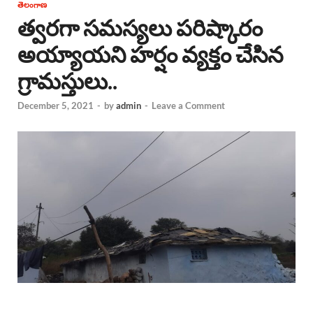
తెలంగాణ
త్వరగా సమస్యలు పరిష్కారం
అయ్యాయని హర్షం వ్యక్తం చేసిన
గ్రామస్తులు..
December 5, 2021
-
by
admin
-
Leave a Comment