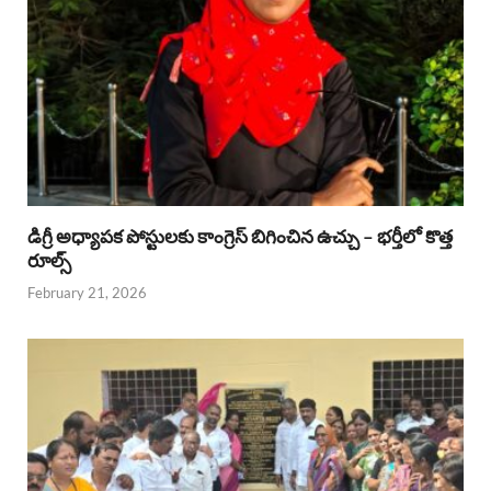
డిగ్రీ అధ్యాపక పోస్టులకు కాంగ్రెస్ బిగించిన ఉచ్చు – భర్తీలో కొత్త
రూల్స్
February 21, 2026