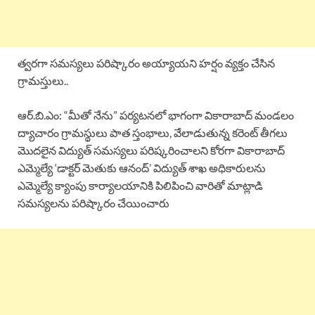
త్వరగా సమస్యలు పరిష్కారం అయ్యాయని హర్షం వ్యక్తం చేసిన
గ్రామస్తులు..
ఆర్.బి.ఎం: “మీతో నేను” పర్యటనలో భాగంగా వికారాబాద్ మండలం
ద్యాచారం గ్రామస్థులు పాత స్తంభాలు, వేలాడుతున్న కరెంట్ తీగలు
మొదలైన విద్యుత్ సమస్యలు పరిష్కరించాలని కోరగా వికారాబాద్
ఎమ్మెల్యే ‘డాక్టర్ మెతుకు ఆనంద్’ విద్యుత్ శాఖ అధికారులను
ఎమ్మెల్యే క్యాంపు కార్యాలయానికి పిలిపించి వారితో మాట్లాడి
సమస్యలను పరిష్కారం చేయించారు