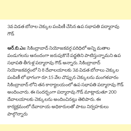
3వ విడత బోనాల చెక్కుల పంపిణీ చేసిన ఉప సభాపతి పద్మారావు
గౌడ్
ఆర్.బి.ఎం
: సికింద్రాబాద్ నియోజకవర్గ పరిధిలో అన్ని మతాల
పండుగలను ఆనందంగా జరుపుకొనే పద్ధతిని పాటిస్తున్నామని ఉప
సభాపతి తీగుళ్ల పద్మారావు గౌడ్ అన్నారు. సికింద్రాబాద్
నియోజకవర్గంలో ని 8 దేవాలయాలకు 3వ విడత బోనాలు చెక్కుల
పంపిణీ లో భాగంగా రూ.15 వేల చొప్పున చెక్కులను మంగళవారం
సికింద్రాబాద్ లోని తన కార్యాలయంలో ఉప సభాపతి పద్మారావు గౌడ్
అందించారు. ఈ సందర్బంగా పద్మారావు గౌడ్ మాట్లాడుతూ 200
దేవాలయాలకు చెక్కులను అందించినట్లు తెలిపారు. ఈ
కార్యక్రమంలో దేవాదాయ అధికారులతో పాటు నిర్వహకులు
పాల్గొన్నారు