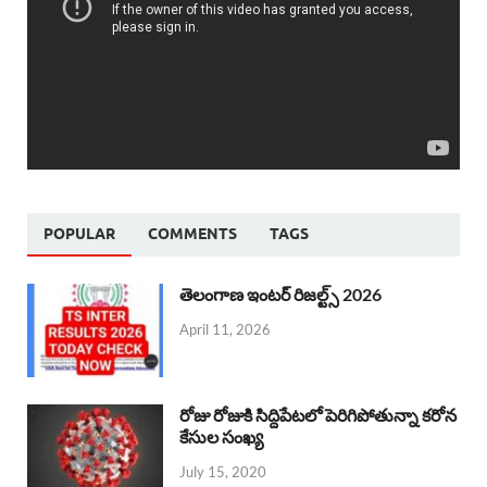
POPULAR
COMMENTS
TAGS
తెలంగాణ ఇంటర్ రిజల్ట్స్ 2026
April 11, 2026
రోజు రోజుకి సిద్దిపేటలో పెరిగిపోతున్నా కరోన
కేసుల సంఖ్య
July 15, 2020