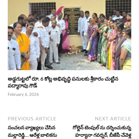
అడ్డగుట్టలో రూ. 6 కోట్ల అభివృద్ధి పనులకు శ్రీకారం చుట్టిన
పద్మారావు గౌడ్
February 6, 2026
PREVIOUS ARTICLE
NEXT ARTICLE
సంచలన వ్యాఖ్యలు చేసిన
గోల్డెన్ టెంపుల్ ను దర్శించుకున్న
మల్లారెడ్డి… ఆరేళ్ల బాలికను
హర్యానా గవర్నర్, బీజేపీ చేవెళ్ల