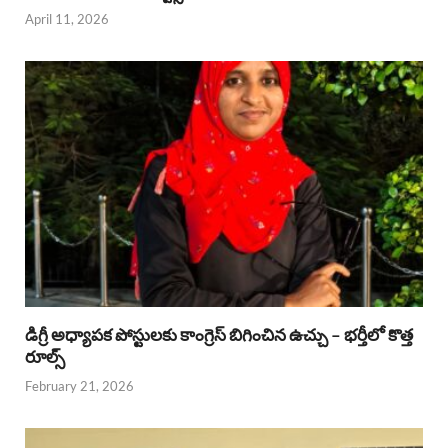
April 11, 2026
డిగ్రీ అధ్యాపక పోస్టులకు కాంగ్రెస్ బిగించిన ఉచ్చు – భర్తీలో కొత్త
రూల్స్
February 21, 2026