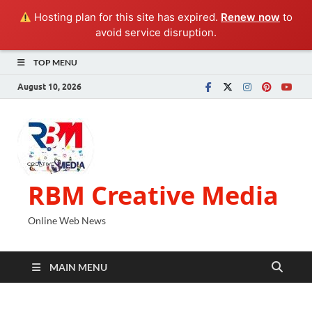
Hosting plan for this site has expired.
Renew now
to
avoid service disruption.
TOP MENU
August 10, 2026
RBM Creative Media
Online Web News
MAIN MENU