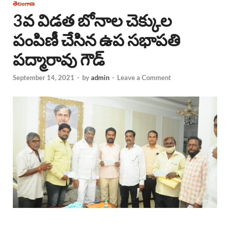
తెలంగాణ
3వ విడత బోనాల చెక్కుల
పంపిణీ చేసిన ఉప సభాపతి
పద్మారావు గౌడ్
September 14, 2021
-
by
admin
-
Leave a Comment