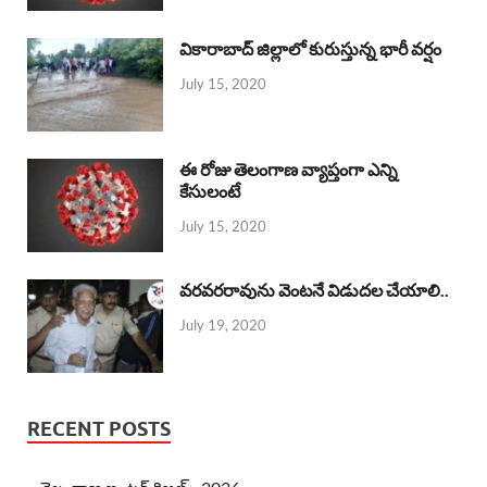
వికారాబాద్ జిల్లాలో కురుస్తున్న భారీ వర్షం
July 15, 2020
ఈ రోజు తెలంగాణ వ్యాప్తంగా ఎన్ని
కేసులంటే
July 15, 2020
వరవరరావును వెంటనే విడుదల చేయాలి..
July 19, 2020
RECENT POSTS