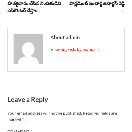
హత్యచారం చేసిన నిందితుడిని
పార్లమెంట్ ఇంచార్జి జనార్దన్ రెడ్డి
ఎన్‌కౌంటర్ చేస్తాం..
..
About admin
View all posts by admin →
Leave a Reply
Your email address will not be published.
Required fields are
marked
*
COMMENT
*