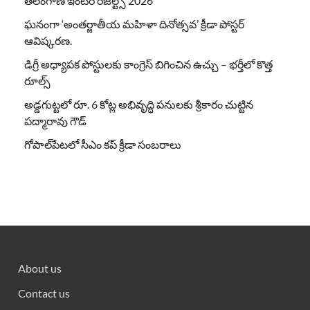
తెలంగాణ ఇంటర్ రిజల్ట్స్ 2026
ఘనంగా ‘అంతర్జాతీయ మహిళా దినోత్సవ’ క్రీడా పోస్టర్
ఆవిష్కరణ.
డిగ్రీ అధ్యాపక పోస్టులకు కాంగ్రెస్ బిగించిన ఉచ్చు – భర్తీలో కొత్త
రూల్స్
అడ్డగుట్టలో రూ. 6 కోట్ల అభివృద్ధి పనులకు శ్రీకారం చుట్టిన
పద్మారావు గౌడ్
గోపాల్‌పేటలో సీఎం కప్ క్రీడా సంబరాలు
About us
Contact us