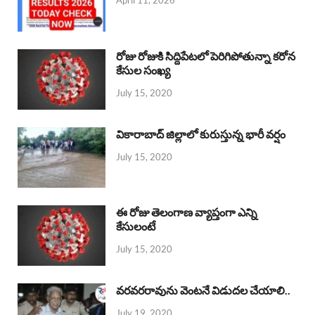
April 11, 2026
రోజు రోజుకి సిద్దిపేటలో పెరిగిపోతున్నా కరోన
కేసుల సంఖ్య
July 15, 2020
వికారాబాద్ జిల్లాలో కురుస్తున్న భారీ వర్షం
July 15, 2020
ఈ రోజు తెలంగాణ వ్యాప్తంగా ఎన్ని
కేసులంటే
July 15, 2020
వరవరరావును వెంటనే విడుదల చేయాలి..
July 19, 2020