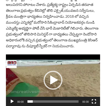
అలుపెరగని పోరాటం చేశారు. ప్రత్యేక్య రాష్ట్రం ఏర్పడిన తరవాత
తెలంగాణ ప్రభుత్వం కేబినెట్లో తొలి ఎక్సైజ్,యువజన సర్వీసులు,
క్రీడల మంత్రిగా భాద్యతలు నిర్వహించాడు. 2018 లో వచ్చిన
ముందస్తు ఎన్నికల్లో మరోసారి సికింద్రాబాద్ నియోజకవర్గం నుండి
ఎమ్మెల్యే అభ్యర్థిగా పోటీ చేసి భారీ మెజారిటీతో గెలిచారు. తెలంగాణ
ప్రభుత్వంలో తొలిసారి మినిస్టర్ గా బాధ్యతలు చేప్పట్టగా రెండోసారి
అధికారంలోకి వచ్చిన ప్రభుత్వంలో తెలంగాణ ముఖ్యమంత్రి కెసిఆర్
పద్మారావు ను డిప్యూటీ స్పీకర్ గా నియమించారు.
Video
Player
00:00
00:30