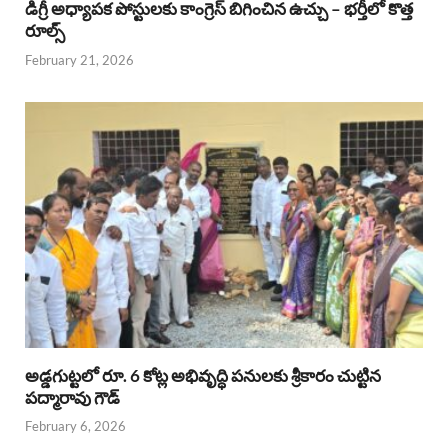
డిగ్రీ అధ్యాపక పోస్టులకు కాంగ్రెస్ బిగించిన ఉచ్చు – భర్తీలో కొత్త
రూల్స్
February 21, 2026
అడ్డగుట్టలో రూ. 6 కోట్ల అభివృద్ధి పనులకు శ్రీకారం చుట్టిన
పద్మారావు గౌడ్
February 6, 2026