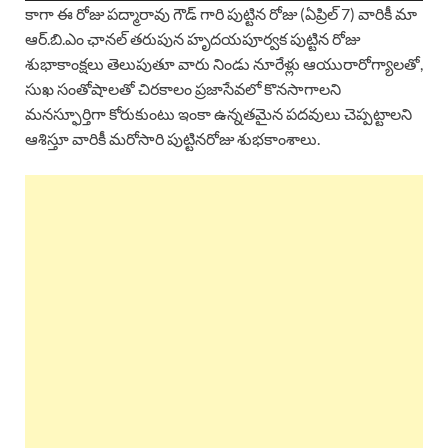
కాగా ఈ రోజు పద్మారావు గౌడ్ గారి పుట్టిన రోజు (ఏప్రిల్ 7) వారికీ మా
ఆర్.బి.ఎం ఛానల్ తరుపున హృదయపూర్వక పుట్టిన రోజు
శుభాకాంక్షలు తెలుపుతూ వారు నిండు నూరేళ్లు ఆయురారోగ్యాలతో,
సుఖ సంతోషాలతో చిరకాలం ప్రజాసేవలో కొనసాగాలని
మనస్ఫూర్తిగా కోరుకుంటు ఇంకా ఉన్నతమైన పదవులు చెప్పట్టాలని
ఆశిస్తూ వారికీ మరోసారి పుట్టినరోజు శుభకాంశాలు.