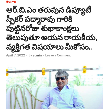
తెలంగాణ
ఆర్.బి.ఎం తరుపున డిప్యూటీ
స్పీకర్ పద్మారావు గారికి
పుట్టినరోజు శుభాకాంక్షలు
తెలుపుతూ అయన రాయకీయ,
వ్యక్తిగత విషయాలు మీకోసం..
April 7, 2022
-
by
admin
-
Leave a Comment