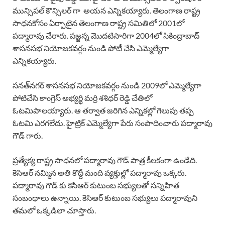
మున్సిపల్ కౌన్సిలర్ గా అయన ఎన్నికయ్యారు. తెలంగాణ రాష్ట్ర
సాధనకోసం ఏర్పాటైన తెలంగాణ రాష్ట్ర సమితిలో 2001లో
పద్మారావు చేరారు. పజ్జన్న మొదటిసారిగా 2004లో సికింద్రాబాద్
శాసనసభ నియోజకవర్గం నుండి పోటీ చేసి ఎమ్మెల్యేగా
ఎన్నికయ్యారు.
సనత్‌నగర్ శాసనసభ నియోజకవర్గం నుండి 2009లో ఎమ్మెల్యేగా
పోటిచేసి కాంగ్రెస్ అభ్యర్థి మర్రి శశిధర్ రెడ్డి చేతిలో
ఓటమిపాలయ్యారు. ఆ తర్వాత జరిగిన ఎన్నికల్లో గెలుపు తప్ప
ఓటమి ఎరగలేదు. హైట్రిక్ ఎమ్మెల్యేగా పేరు సంపాదించారు పద్మారావు
గౌడ్ గారు.
ప్రత్యేక్య రాష్ట్ర సాధనలో పద్మారావు గౌడ్ పాత్ర కీలకంగా ఉండేది.
కెసిఆర్ నమ్మిన అతి కొద్దీ మంది వ్యక్తుల్లో పద్మారావు ఒక్కరు.
పద్మారావు గౌడ్ కు కెసిఆర్ కుటుంబ సభ్యులతో సన్నిహిత
సంబంధాలు ఉన్నాయి. కెసిఆర్ కుటుంబ సభ్యులు పద్మారావుని
తమలో ఒక్కడిలా చూస్తారు.