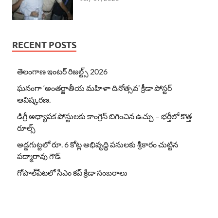
RECENT POSTS
తెలంగాణ ఇంటర్ రిజల్ట్స్ 2026
ఘనంగా ‘అంతర్జాతీయ మహిళా దినోత్సవ’ క్రీడా పోస్టర్
ఆవిష్కరణ.
డిగ్రీ అధ్యాపక పోస్టులకు కాంగ్రెస్ బిగించిన ఉచ్చు – భర్తీలో కొత్త
రూల్స్
అడ్డగుట్టలో రూ. 6 కోట్ల అభివృద్ధి పనులకు శ్రీకారం చుట్టిన
పద్మారావు గౌడ్
గోపాల్‌పేటలో సీఎం కప్ క్రీడా సంబరాలు