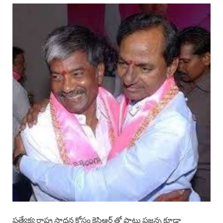
ప్రత్యేక్య రాష్ట్ర సాధన కోసం కెసిఆర్ తో పాటు పజ్జన్న కూడా