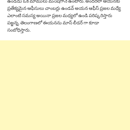
ఉండడు ఒక మాములు మనిషిగానే ఉంటారు. అందరిలా ఆయనకు
ప్రతేక్యమైన ఆఫీసులు చాంబర్లు ఉండవ్ అయన ఆఫీస్ ప్రజల మధ్యే
ఎలాంటి సమస్య అయినా ప్రజల మధ్యలో ఉండి పరిష్కరిస్తారు
పజ్జన్న. తెలంగాణలో ఈయనను మాస్ లీడర్ గా కూడా
సంబోధిస్తారు.