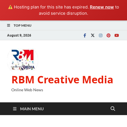
Hosting plan for this site has expired.
Renew now
to
avoid service disruption.
TOP MENU
August 9, 2026
RBM Creative Media
Online Web News
MAIN MENU