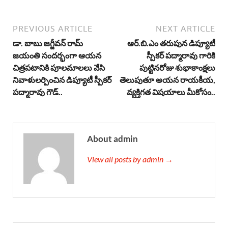
PREVIOUS ARTICLE
NEXT ARTICLE
డా. బాబు జగ్జీవన్ రామ్
ఆర్.బి.ఎం తరుపున డిప్యూటీ
జయంతి సందర్భంగా ఆయన
స్పీకర్ పద్మారావు గారికి
చిత్రపటానికి పూలమాలలు వేసి
పుట్టినరోజు శుభాకాంక్షలు
నివాళులర్పించిన డిప్యూటీ స్పీకర్
తెలుపుతూ అయన రాయకీయ,
పద్మారావు గౌడ్..
వ్యక్తిగత విషయాలు మీకోసం..
About admin
View all posts by admin →