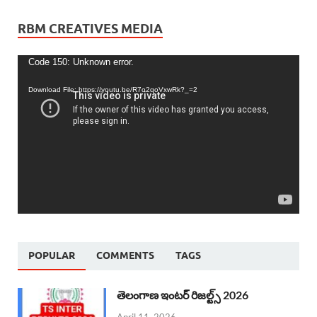
RBM CREATIVES MEDIA
Video
Code 150: Unknown error.
Player
Download File: https://youtu.be/R7o2qoVxwRk?_=2
POPULAR
COMMENTS
TAGS
తెలంగాణ ఇంటర్ రిజల్ట్స్ 2026