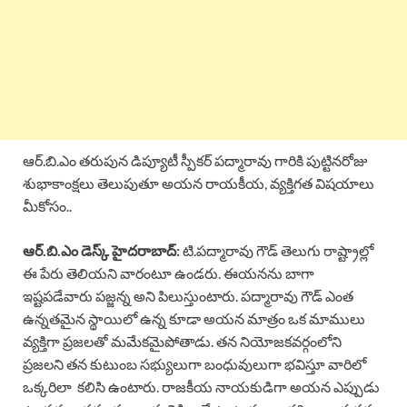
ఆర్.బి.ఎం తరుపున డిప్యూటీ స్పీకర్ పద్మారావు గారికి పుట్టినరోజు
శుభాకాంక్షలు తెలుపుతూ అయన రాయకీయ, వ్యక్తిగత విషయాలు
మీకోసం..
ఆర్.బి.ఎం డెస్క్ హైదరాబాద్:
టి.పద్మారావు గౌడ్ తెలుగు రాష్ట్రాల్లో
ఈ పేరు తెలియని వారంటూ ఉండరు. ఈయనను బాగా
ఇష్టపడేవారు పజ్జన్న అని పిలుస్తుంటారు. పద్మారావు గౌడ్ ఎంత
ఉన్నతమైన స్థాయిలో ఉన్న కూడా అయన మాత్రం ఒక మాములు
వ్యక్తిగా ప్రజలతో మమేకమైపోతాడు. తన నియోజకవర్గంలోని
ప్రజలని తన కుటుంబ సభ్యులుగా బంధువులుగా భవిస్తూ వారిలో
ఒక్కరిలా కలిసి ఉంటారు. రాజకీయ నాయకుడిగా అయన ఎప్పుడు