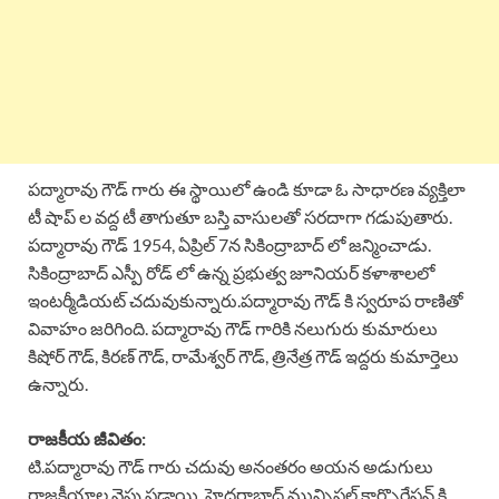
పద్మారావు గౌడ్ గారు ఈ స్థాయిలో ఉండి కూడా ఓ సాధారణ వ్యక్తిలా
టీ షాప్ ల వద్ద టీ తాగుతూ బస్తి వాసులతో సరదాగా గడుపుతారు.
పద్మారావు గౌడ్ 1954, ఏప్రిల్ 7న సికింద్రాబాద్ లో జన్మించాడు.
సికింద్రాబాద్ ఎస్పీ రోడ్ లో ఉన్న ప్రభుత్వ జూనియర్ కళాశాలలో
ఇంటర్మీడియట్ చదువుకున్నారు.పద్మారావు గౌడ్ కి స్వరూప రాణితో
వివాహం జరిగింది. పద్మారావు గౌడ్ గారికి నలుగురు కుమారులు
కిషోర్ గౌడ్, కిరణ్ గౌడ్, రామేశ్వర్ గౌడ్, త్రినేత్ర గౌడ్ ఇద్దరు కుమార్తెలు
ఉన్నారు.
రాజకీయ జీవితం:
టి.పద్మారావు గౌడ్ గారు చదువు అనంతరం అయన అడుగులు
రాజకీయాల వైపు పడ్డాయి. హైదరాబాద్ మున్సిపల్ కార్పొరేషన్ కి