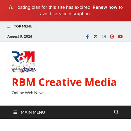
Hosting plan for this site has expired.
Renew now
to
avoid service disruption.
TOP MENU
August 9, 2026
RBM Creative Media
Online Web News
MAIN MENU