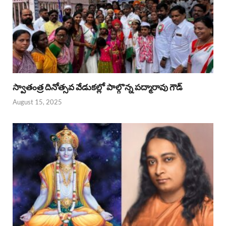
స్వాతంత్ర దినోత్సవ వేడుకల్లో పాల్గొన్న పద్మారావు గౌడ్
August 15, 2025