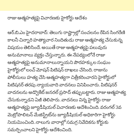
రాజు ఆత్మహత్యపై విచారణకు హైకోర్టు ఆదేశం
ఆర్.బి.ఎం హైదరాబాద్: తెలుగు రాష్ట్రాల్లో సంచలనం రేపిన సింగరేణి
కాలనీ చిన్నారి హత్యాచార నిందితుడు రాజు ఆత్మహత్య చేసుకున్న
విషయం తెలిసిందే. అయితే రాజు ఆత్మహత్యపై పలువురు
అనుమానాలు వ్యక్తం చేస్తున్నారు. ఈ నేపథ్యంలోనే రాజు
ఆత్మహత్యపై అనుమానాలున్నాయని పౌరహక్కుల సంఘం
హైకోర్టులో లంచ్ మోషన్ పిటిషన్ దాఖలు చేసింది. రాజును
పోలీసులు హత్య చేసి ఆత్మహత్యగా చిత్రీకరించారని హైకోర్టులో
పిటిషనర్‌ తరపు న్యాయవాది వాదనలు వినిపించారు. పిటిషనర్
వాదనలను అడ్వొకేట్ జనరల్ ప్రసాద్ తప్పుబట్టారు. రాజు ఆత్మహత్య
చేసుకున్నాడని ఏజీ తెలిపారు. వాదనలు విన్న హైకోర్టు రాజు
ఆత్మహత్యపై జ్యూడీషియల్ విచారణకు ఆదేశించింది. వరంగల్ 3వ
మెట్రోపాలిటన్ మేజిస్ట్రేట్‌ను జ్యూడీషియల్ అధికారిగా హైకోర్టు
నియమించింది. నాలుగు వారాల్లో సమగ్ర నివేదికను కోర్టుకు
సమర్పించాలని హైకోర్టు ఆదేశించింది.