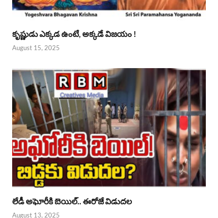
కృష్ణుడు ఎక్కడ ఉంటే, అక్కడే విజయం !
August 15, 2025
లేడీ అఘోరీకి బెయిల్.. ఈరోజే విడుదల
August 13, 2025