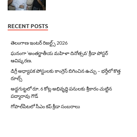
RECENT POSTS
తెలంగాణ ఇంటర్ రిజల్ట్స్ 2026
ఘనంగా ‘అంతర్జాతీయ మహిళా దినోత్సవ’ క్రీడా పోస్టర్
ఆవిష్కరణ.
డిగ్రీ అధ్యాపక పోస్టులకు కాంగ్రెస్ బిగించిన ఉచ్చు – భర్తీలో కొత్త
రూల్స్
అడ్డగుట్టలో రూ. 6 కోట్ల అభివృద్ధి పనులకు శ్రీకారం చుట్టిన
పద్మారావు గౌడ్
గోపాల్‌పేటలో సీఎం కప్ క్రీడా సంబరాలు