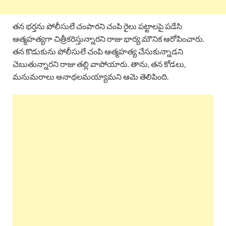
తన భర్తను పోలీసులే చంపారని చంపి రైలు పట్టాలపై పడేసి
ఆత్మహత్యగా చిత్రీకరిస్తున్నారని రాజు భార్య మౌనిక ఆరోపించారు.
తన కొడుకును పోలీసులే చంపి ఆత్మహత్య చేసుకున్నాడని
చెబుతున్నారని రాజు తల్లి వాపోయారు. తాను, తన కోడలు,
మనుమరాలు అనాథలమయ్యామని ఆమె తెలిపింది.