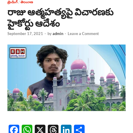
ట్రెండింగ్
/
తెలంగాణ
రాజు ఆత్మహత్యపై విచారణకు
హైకోర్టు ఆదేశం
September 17, 2021
-
by
admin
-
Leave a Comment
F
W
X
T
L
S