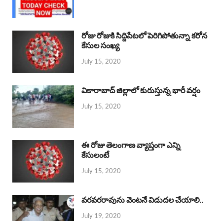
రోజు రోజుకి సిద్దిపేటలో పెరిగిపోతున్నా కరోన
కేసుల సంఖ్య
July 15, 2020
వికారాబాద్ జిల్లాలో కురుస్తున్న భారీ వర్షం
July 15, 2020
ఈ రోజు తెలంగాణ వ్యాప్తంగా ఎన్ని
కేసులంటే
July 15, 2020
వరవరరావును వెంటనే విడుదల చేయాలి..
July 19, 2020