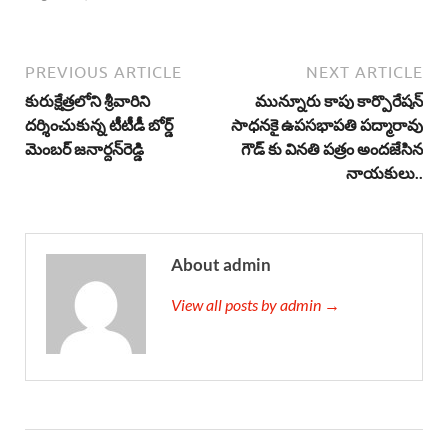
PREVIOUS ARTICLE
NEXT ARTICLE
కురుక్షేత్రలోని శ్రీవారిని
మున్నూరు కాపు కార్పొరేషన్
దర్శించుకున్న టీటీడీ బోర్డ్
సాధనకై ఉపసభాపతి పద్మారావు
మెంబర్ జనార్దన్‌రెడ్డి
గౌడ్ కు వినతి పత్రం అందజేసిన
నాయకులు..
About admin
View all posts by admin →