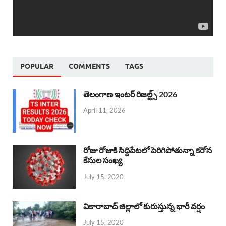
POPULAR
COMMENTS
TAGS
తెలంగాణ ఇంటర్ రిజల్ట్స్ 2026
April 11, 2026
రోజు రోజుకి సిద్దిపేటలో పెరిగిపోతున్నా కరోన
కేసుల సంఖ్య
July 15, 2020
వికారాబాద్ జిల్లాలో కురుస్తున్న భారీ వర్షం
July 15, 2020