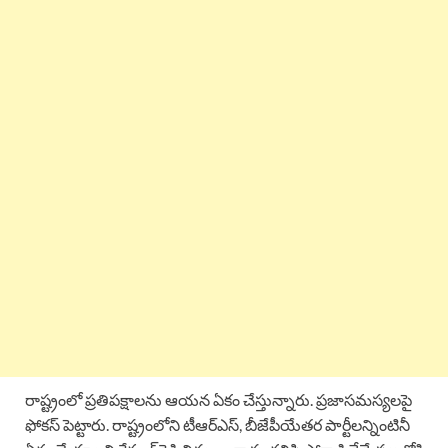
రాష్ట్రంలో ప్రతిపక్షాలను ఆయన ఏకం చేస్తున్నారు. ప్రజాసమస్యలపై
ఫోకస్ పెట్టారు. రాష్ట్రంలోని టీఆర్ఎస్, బీజేపీయేతర పార్టీలన్నింటినీ