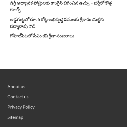
డిగ్రీ అధ్యాపక పోస్టులకు కాంగ్రెస్ బిగించిన ఉచ్చు – భర్తీలో కొత్త
రూల్స్
అడ్డగుట్టలో రూ. 6 కోట్ల అభివృద్ధి పనులకు శ్రీకారం చుట్టిన
పద్మారావు గౌడ్
గోపాల్‌పేటలో సీఎం కప్ క్రీడా సంబరాలు
About us
Contact us
Privacy Policy
Sitemap