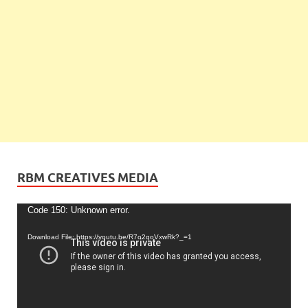
RBM CREATIVES MEDIA
Video
Code 150: Unknown error.
Player
Download File: https://youtu.be/R7o2qoVxwRk?_=1