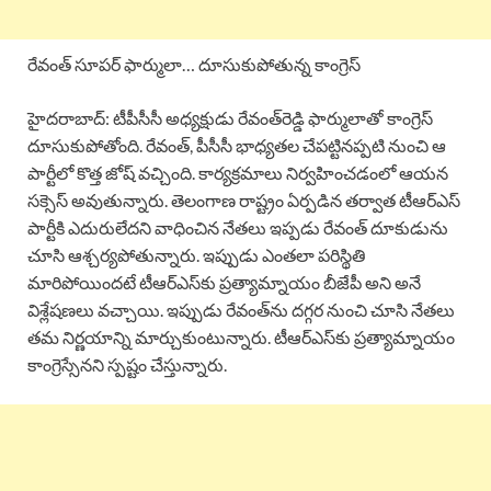
రేవంత్ సూపర్ ఫార్ములా… దూసుకుపోతున్న కాంగ్రెస్
హైదరాబాద్: టీపీసీసీ అధ్యక్షుడు రేవంత్‌రెడ్డి ఫార్ములాతో కాంగ్రెస్
దూసుకుపోతోంది. రేవంత్, పీసీసీ భాధ్యతల చేపట్టినప్పటి నుంచి ఆ
పార్టీలో కొత్త జోష్ వచ్చింది. కార్యక్రమాలు నిర్వహించడంలో ఆయన
సక్సెస్ అవుతున్నారు. తెలంగాణ రాష్ట్రం ఏర్పడిన తర్వాత టీఆర్ఎస్
పార్టీకి ఎదురులేదని వాధించిన నేతలు ఇప్పడు రేవంత్ దూకుడును
చూసి ఆశ్చర్యపోతున్నారు. ఇప్పుడు ఎంతలా పరిస్థితి
మారిపోయిందటే టీఆర్ఎస్‌కు ప్రత్యామ్నాయం బీజేపీ అని అనే
విశ్లేషణలు వచ్చాయి. ఇప్పుడు రేవంత్‌ను దగ్గర నుంచి చూసి నేతలు
తమ నిర్ణయాన్ని మార్చుకుంటున్నారు. టీఆర్‌ఎస్‌కు ప్రత్యామ్నాయం
కాంగ్రెస్సేనని స్పష్టం చేస్తున్నారు.