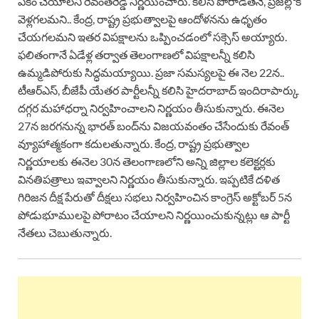
ఏకం చేయాలని రేవంత్‌రెడ్డి నిర్ణయించారు. కలిసి పోరాడితేనే, ప్రజల్లోకి
వెళ్లగలమని.. కేంద్ర, రాష్ట్ర ప్రభుత్వాలపై ఆందోళనను ఉధృతం
చేయగలమని ఇతర విపక్షాలను ఒప్పించడంలో సక్సెస్ అయ్యారు.
ఫలితంగానే ఏడేళ్ల తర్వాత తెలంగాణలో విపక్షాలన్నీ కలిసి
ఉమ్మడిపోరుకు సిద్ధమయ్యాయి. ప్రజా సమస్యలపై ఈ నెల 22న..
టీఆర్ఎస్, బీజేపీ యేతర పార్టీలన్నీ కలిసి హైదరాబాద్ ఇందిరాపార్కు
దగ్గర మహాధర్నా నిర్వహించాలని నిర్ణయం తీసుకున్నారు. ఈనెల
27న జరగనున్న భారత్ బంద్‌ను విజయవంతం చేసేందుకు రేవంత్
వ్యూహాత్మకంగా కదులతున్నారు. కేంద్ర, రాష్ట్ర ప్రభుత్వాల
నిర్ణయాలకు ఈనెల 30న తెలంగాణలోని అన్ని జిల్లాల కలెక్టర్లకు
వినతిపత్రాలు ఇవ్వాలని నిర్ణయం తీసుకున్నారు. ఇప్పటికే దళిత
గిరిజన దీక్ష పేరుతో దీక్షలు సభలు నిర్వహించిన కాంగ్రెస్ అక్టోబర్ 5న
పోడుభూములపై పోరాటం చేయాలని నిర్ణయించుకున్నట్లు ఆ పార్టీ
నేతలు చెబుతున్నారు.