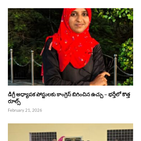
డిగ్రీ అధ్యాపక పోస్టులకు కాంగ్రెస్ బిగించిన ఉచ్చు – భర్తీలో కొత్త
రూల్స్
February 21, 2026