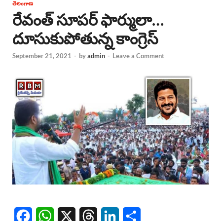
తెలంగాణ
రేవంత్ సూపర్ ఫార్ములా…
దూసుకుపోతున్న కాంగ్రెస్
September 21, 2021
-
by
admin
-
Leave a Comment
F
W
X
T
L
S