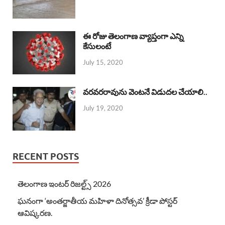
ఈ రోజు తెలంగాణ వ్యాప్తంగా ఎన్ని
కేసులంటే
July 15, 2020
వరవరరావును వెంటనే విడుదల చేయాలి..
July 19, 2020
RECENT POSTS
తెలంగాణ ఇంటర్ రిజల్ట్స్ 2026
ఘనంగా ‘అంతర్జాతీయ మహిళా దినోత్సవ’ క్రీడా పోస్టర్
ఆవిష్కరణ.