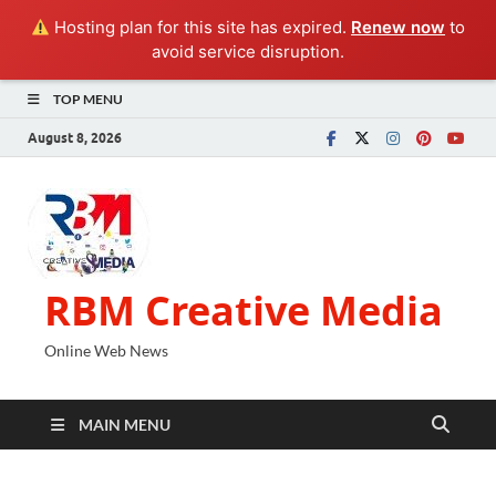
Hosting plan for this site has expired.
Renew now
to
avoid service disruption.
TOP MENU
August 8, 2026
RBM Creative Media
Online Web News
MAIN MENU