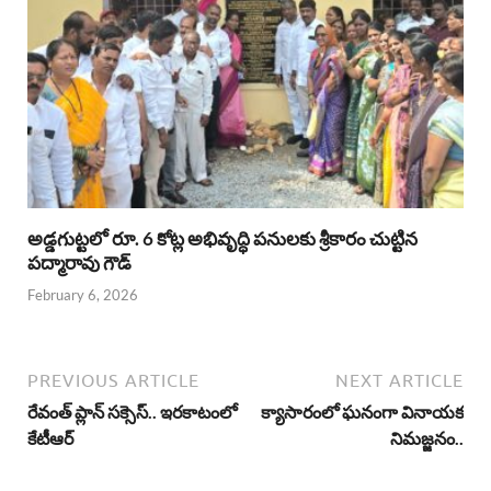
అడ్డగుట్టలో రూ. 6 కోట్ల అభివృద్ధి పనులకు శ్రీకారం చుట్టిన
పద్మారావు గౌడ్
February 6, 2026
PREVIOUS ARTICLE
NEXT ARTICLE
రేవంత్ ప్లాన్ సక్సెస్.. ఇరకాటంలో
క్యాసారంలో ఘనంగా వినాయక
కేటీఆర్
నిమజ్జనం..