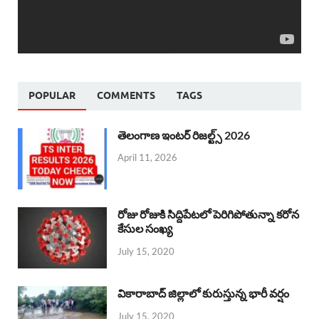
POPULAR
COMMENTS
TAGS
తెలంగాణ ఇంటర్ రిజల్ట్స్ 2026
April 11, 2026
రోజు రోజుకి సిద్దిపేటలో పెరిగిపోతున్నా కరోన
కేసుల సంఖ్య
July 15, 2020
వికారాబాద్ జిల్లాలో కురుస్తున్న భారీ వర్షం
July 15, 2020