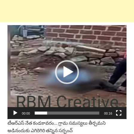
Video
Player
00:00
00:16
టీఆర్‌ఎస్ నేత కండకావరం… గ్రామ సమస్యలు తీర్చమని
అడినందుకు ఎగిరెగిరి తన్నిన సర్పంచ్