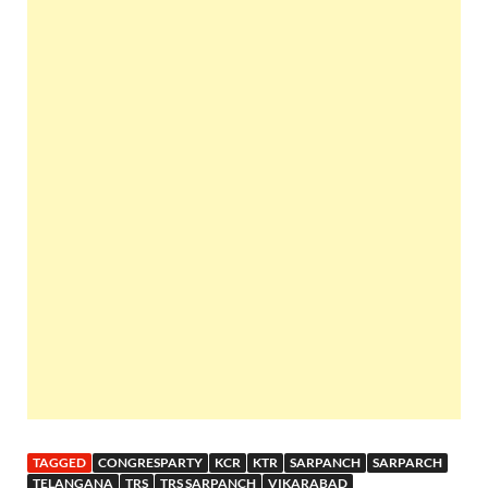
TAGGED
CONGRESPARTY
KCR
KTR
SARPANCH
SARPARCH
TELANGANA
TRS
TRS SARPANCH
VIKARABAD