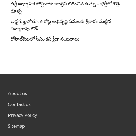
డిగ్రీ అధ్యాపక పోస్టులకు కాంగ్రెస్ బిగించిన ఉచ్చు – భర్తీలో కొత్త
రూల్స్
అడ్డగుట్టలో రూ. 6 కోట్ల అభివృద్ధి పనులకు శ్రీకారం చుట్టిన
పద్మారావు గౌడ్
గోపాల్‌పేటలో సీఎం కప్ క్రీడా సంబరాలు
About us
Contact us
Privacy Policy
Sitemap