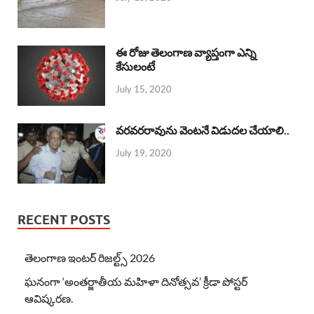
ఈ రోజు తెలంగాణ వ్యాప్తంగా ఎన్ని
కేసులంటే
July 15, 2020
వరవరరావును వెంటనే విడుదల చేయాలి..
July 19, 2020
RECENT POSTS
తెలంగాణ ఇంటర్ రిజల్ట్స్ 2026
ఘనంగా ‘అంతర్జాతీయ మహిళా దినోత్సవ’ క్రీడా పోస్టర్
ఆవిష్కరణ.