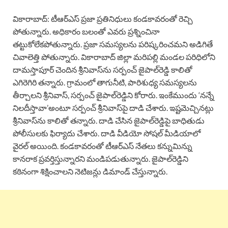
వికారాబాద్: టీఆర్‌ఎస్ ప్రజా ప్రతినిధులు కండకావరంతో రెచ్చి
పోతున్నారు. అధికారం బలంతో ఎవరు ప్రశ్నించినా
తట్టుకోలేకపోతున్నారు. ప్రజా సమస్యలను పరిష్కరించమని అడిగితే
చివాలెత్తి పోతున్నారు. వికారాబాద్ జిల్లా మరిపల్లి మండల పరిధిలోని
దామస్తాపూర్ చెందిన శ్రీనివాస్‌ను సర్పంచ్ జైపాల్‌రెడ్డి కాలితో
ఎగిరెగిరి తన్నారు. గ్రామంలో తాగునీటి, పారిశుధ్య సమస్యలను
తీర్చాలని శ్రీనివాస్, సర్పంచ్ జైపాల్‌రెడ్డిని కోరారు. ఇంకేముందు ‘నన్నే
నిలదీస్తావా’అంటూ సర్పంచ్ శ్రీనివాస్‌పై దాడి చేశారు. ఇష్టమెచ్చినట్లు
శ్రీనివాస్‌ను కాలితో తన్నారు. దాడి చేసిన జైపాల్‌రెడ్డిపై బాధితుడు
పోలీసులకు ఫిర్యాదు చేశారు. దాడి వీడియో సోషల్ మీడియాలో
వైరల్ అయింది. కండకావరంతో టీఆర్‌ఎస్ నేతలు కన్నుమిన్ను
కానరాక ప్రవర్తిస్తున్నారని మండిపడుతున్నారు. జైపాల్‌రెడ్డిని
కఠినంగా శిక్షించాలని నెటిజన్లు డిమాండ్ చేస్తున్నారు.