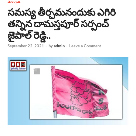
తెలంగాణ
సమస్య తీర్చమనందుకు ఎగిరి
తన్నిన దామస్తపూర్ సర్పంచ్
జైపాల్ రెడ్డి..
September 22, 2021
-
by
admin
-
Leave a Comment