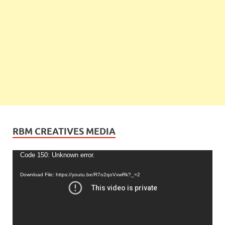
RBM CREATIVES MEDIA
Video
Code 150: Unknown error.
Player
Download File: https://youtu.be/R7o2qoVxwRk?_=2