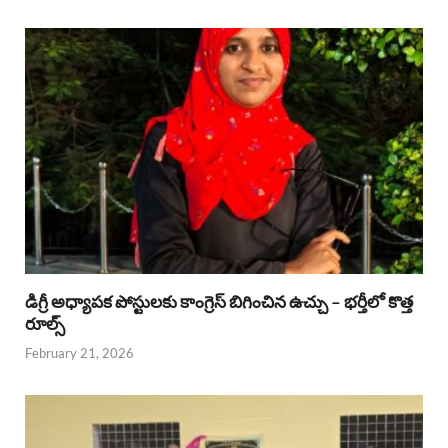
డిగ్రీ అధ్యాపక పోస్టులకు కాంగ్రెస్ బిగించిన ఉచ్చు – భర్తీలో కొత్త
రూల్స్
February 21, 2026