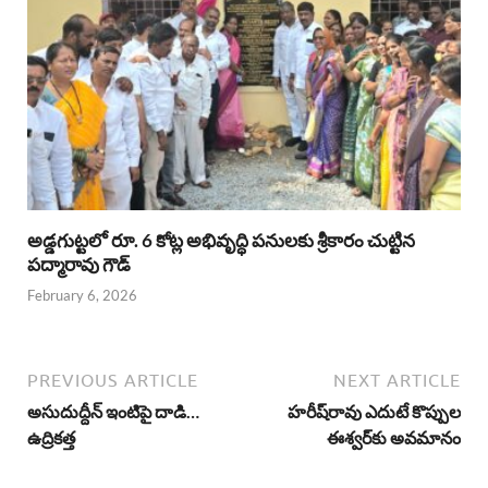
అడ్డగుట్టలో రూ. 6 కోట్ల అభివృద్ధి పనులకు శ్రీకారం చుట్టిన
పద్మారావు గౌడ్
February 6, 2026
PREVIOUS ARTICLE
NEXT ARTICLE
అసుదుద్దీన్ ఇంటిపై దాడి…
హరీష్‌రావు ఎదుటే కొప్పుల
ఉద్రికత్త
ఈశ్వర్‌కు అవమానం