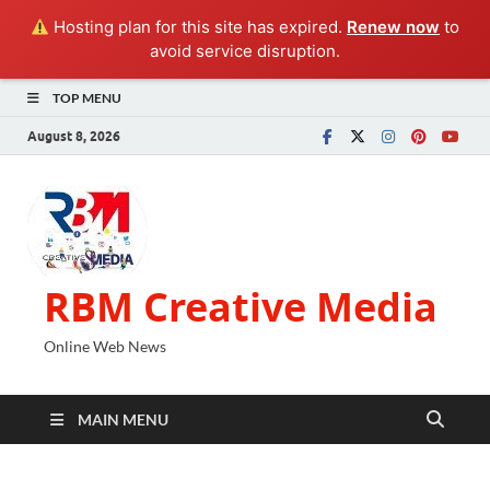
Hosting plan for this site has expired.
Renew now
to
avoid service disruption.
TOP MENU
August 8, 2026
RBM Creative Media
Online Web News
MAIN MENU