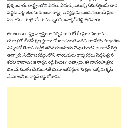
ప్రశ్నించారు. రాష్ట్రంలోని పేదలు ఎదుర్కుంటున్న సమస్యలను వారి
వద్దకు వెళ్లి తెలుసుకుంటూ రాష్ట్ర అధ్యక్షుడు బండి సంజయ్ ప్రజా
సంగ్రామ యాత్ర’ చేయనున్నారని జనార్దన్ రెడ్డి తెలిపారు.
తెలంగాణ రాష్ట్ర వ్యాప్తంగా నిర్వహించబోయే ప్రజా సంగ్రామ
యాత్ర’తో బీజేపీ క్షేత్ర స్థాయిలో బలపడుతుందని, రాబోయే సాధారణ
ఎన్నికల్లో తెరాస పార్టీకి తగిన గుణపాఠం చెపుతుందని జనార్దన్ రెడ్డి
అన్నారు. నియోజకవర్గంలోని నాయకులు కార్యకర్తలు పెద్దఎత్తున
కదలి రావాలని జనార్దన్ రెడ్డి పిలుపు ఇచ్చారు. ఈ పాదయాత్రను
విజయవంతం చేయడానికి నియోజకవర్గంలోని ప్రతి ఒక్కరు కృషి
చేయాలనీ జనార్దన్ రెడ్డి కోరారు.