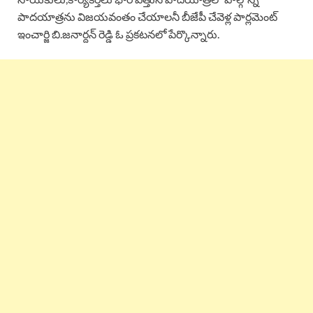
పాదయాత్రను విజయవంతం చేయాలనీ బీజేపీ చేవెళ్ల పార్లమెంట్
ఇంచార్జి బి.జనార్దన్ రెడ్డి ఓ ప్రకటనలో పేర్కొన్నారు.