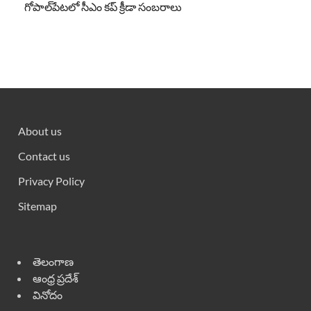
గోపాల్‌పేటలో సీఎం కప్ క్రీడా సంబరాలు
About us
Contact us
Privacy Policy
Sitemap
తెలంగాణ
ఆంధ్ర ప్రదేశ్
వినోదం