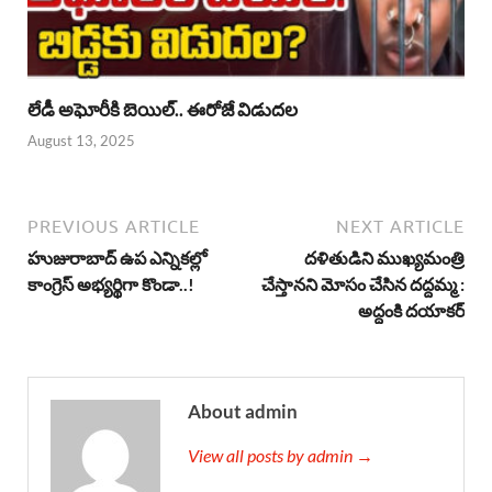
లేడీ అఘోరీకి బెయిల్.. ఈరోజే విడుదల
August 13, 2025
PREVIOUS ARTICLE
NEXT ARTICLE
హుజురాబాద్ ఉప ఎన్నికల్లో
దళితుడిని ముఖ్యమంత్రి
కాంగ్రెస్ అభ్యర్థిగా కొండా..!
చేస్తానని మోసం చేసిన దద్దమ్మ :
అద్దంకి దయాకర్
About admin
View all posts by admin →