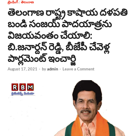
ట్రెండింగ్
/
తెలంగాణ
తెలంగాణ రాష్ట్ర కాషాయ దళపతి
బండి సంజయ్ పాదయాత్రను
విజయవంతం చేయాలి:
బి.జనార్దన్ రెడ్డి, బీజేపీ చేవెళ్ల
పార్లమెంట్ ఇంచార్జి
August 17, 2021
-
by
admin
-
Leave a Comment