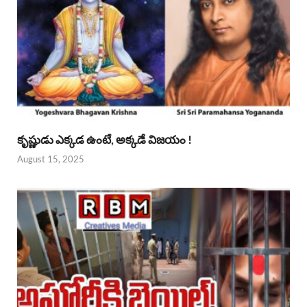
కృష్ణుడు ఎక్కడ ఉంటే, అక్కడే విజయం !
August 15, 2025