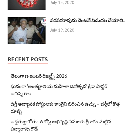
July 15, 2020
వరవరరావును వెంటనే విడుదల చేయాలి..
July 19, 2020
RECENT POSTS
తెలంగాణ ఇంటర్ రిజల్ట్స్ 2026
ఘనంగా ‘అంతర్జాతీయ మహిళా దినోత్సవ’ క్రీడా పోస్టర్
ఆవిష్కరణ.
డిగ్రీ అధ్యాపక పోస్టులకు కాంగ్రెస్ బిగించిన ఉచ్చు – భర్తీలో కొత్త
రూల్స్
అడ్డగుట్టలో రూ. 6 కోట్ల అభివృద్ధి పనులకు శ్రీకారం చుట్టిన
పద్మారావు గౌడ్