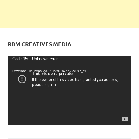
RBM CREATIVES MEDIA
Video
Code 150: Unknown error.
Player
Download File: https://youtu.be/R7o2qoVxwRk?_=1