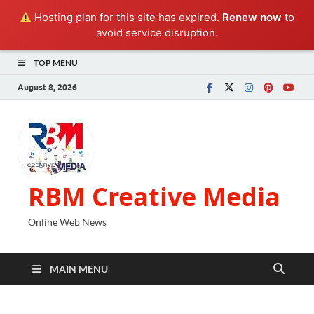
Hosting plan for this site has expired.
Renew now
to
avoid service disruption.
TOP MENU
August 8, 2026
RBM Creative Media
Online Web News
MAIN MENU