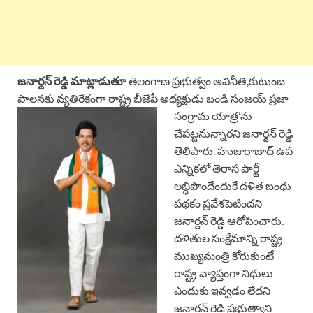
జనార్దన్ రెడ్డి మాట్లాడుతూ
తెలంగాణ ప్రభుత్వం అవినీతి,కుటుంబ
పాలనకు వ్యతిరేకంగా రాష్ట్ర బీజేపీ అధ్యక్షుడు
బండి సంజయ్ ప్రజా
సంగ్రామ యాత్ర’ను
చేపట్టనున్నారని జనార్దన్ రెడ్డి
తెలిపారు. హుజురాబాద్ ఉప
ఎన్నికలో తెరాస పార్టీ
లబ్ధిపొందేందుకే దళిత బంధు
పథకం ప్రవేశపెటిందని
జనార్దన్ రెడ్డి ఆరోపించారు.
దళితుల సంక్షేమాన్ని రాష్ట్ర
ముఖ్యమంత్రి కోరుకుంటే
రాష్ట్ర వ్యాప్తంగా నిధులు
ఎందుకు ఇవ్వడం లేదని
జనార్దన్ రెడ్డి ప్రభుత్వాని