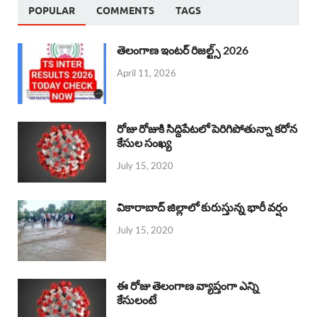
POPULAR
COMMENTS
TAGS
తెలంగాణ ఇంటర్ రిజల్ట్స్ 2026
April 11, 2026
రోజు రోజుకి సిద్దిపేటలో పెరిగిపోతున్నా కరోన
కేసుల సంఖ్య
July 15, 2020
వికారాబాద్ జిల్లాలో కురుస్తున్న భారీ వర్షం
July 15, 2020
ఈ రోజు తెలంగాణ వ్యాప్తంగా ఎన్ని
కేసులంటే