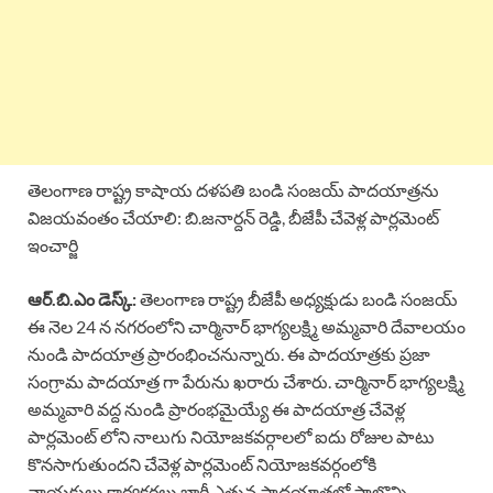
తెలంగాణ రాష్ట్ర కాషాయ దళపతి బండి సంజయ్ పాదయాత్రను
విజయవంతం చేయాలి: బి.జనార్దన్ రెడ్డి, బీజేపీ చేవెళ్ల పార్లమెంట్
ఇంచార్జి
ఆర్.బి.ఎం డెస్క్:
తెలంగాణ రాష్ట్ర బీజేపీ అధ్యక్షుడు బండి సంజయ్
ఈ నెల 24 న నగరంలోని చార్మినార్ భాగ్యలక్ష్మి అమ్మవారి దేవాలయం
నుండి పాదయాత్ర ప్రారంభించనున్నారు. ఈ పాదయాత్రకు ప్రజా
సంగ్రామ పాదయాత్ర గా పేరును ఖరారు చేశారు. చార్మినార్ భాగ్యలక్ష్మి
అమ్మవారి వద్ద నుండి ప్రారంభమైయ్యే ఈ పాదయాత్ర చేవెళ్ల
పార్లమెంట్ లోని నాలుగు నియోజకవర్గాలలో ఐదు రోజుల పాటు
కొనసాగుతుందని చేవెళ్ల పార్లమెంట్ నియోజకవర్గంలోకి
నాయకులు,కార్యకర్తలు భారీ ఎత్తున పాదయాత్రలో పాల్గొన్ని