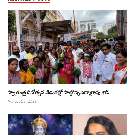
స్వాతంత్ర దినోత్సవ వేడుకల్లో పాల్గొన్న పద్మారావు గౌడ్
August 15, 2025