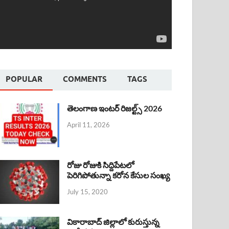
POPULAR
COMMENTS
TAGS
తెలంగాణ ఇంటర్ రిజల్ట్స్ 2026
April 11, 2026
రోజు రోజుకి సిద్దిపేటలో
పెరిగిపోతున్నా కరోన కేసుల సంఖ్య
July 15, 2020
వికారాబాద్ జిల్లాలో కురుస్తున్న