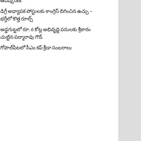
ఆవిష్కరణ.
డిగ్రీ అధ్యాపక పోస్టులకు కాంగ్రెస్ బిగించిన ఉచ్చు –
భర్తీలో కొత్త రూల్స్
అడ్డగుట్టలో రూ. 6 కోట్ల అభివృద్ధి పనులకు శ్రీకారం
చుట్టిన పద్మారావు గౌడ్
గోపాల్‌పేటలో సీఎం కప్ క్రీడా సంబరాలు