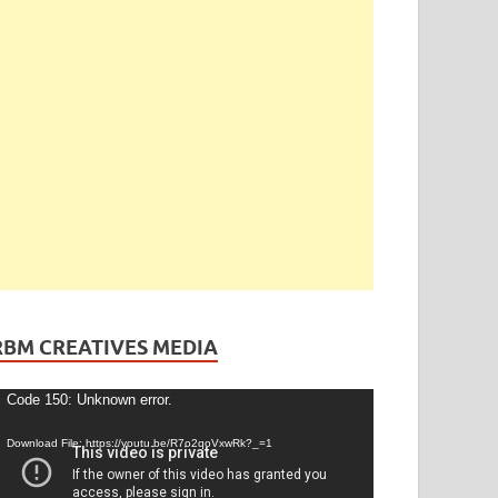
RBM CREATIVES MEDIA
ideo
Code 150: Unknown error.
layer
Download File: https://youtu.be/R7o2qoVxwRk?_=1