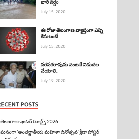
భారీ వర్షం
July 15, 2020
ఈ రోజు తెలంగాణ వ్యాప్తంగా ఎన్ని
కేసులంటే
July 15, 2020
వరవరరావును వెంటనే విడుదల
చేయాలి..
July 19, 2020
RECENT POSTS
తెలంగాణ ఇంటర్ రిజల్ట్స్ 2026
ఘనంగా ‘అంతర్జాతీయ మహిళా దినోత్సవ’ క్రీడా పోస్టర్