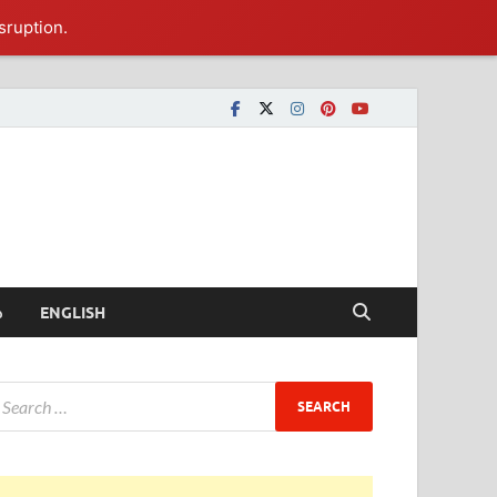
sruption.
ీ
ENGLISH