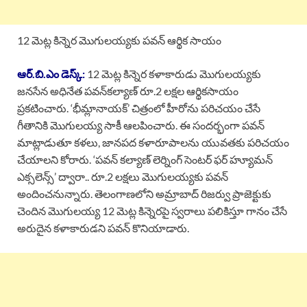
12 మెట్ల కిన్నెర మొగులయ్యకు పవన్ ఆర్థిక సాయం
ఆర్.బి.ఎం డెస్క్:
12 మెట్ల కిన్నెర కళాకారుడు మొగులయ్యకు
జనసేన అధినేత పవన్‌కల్యాణ్ రూ.2 లక్షల ఆర్థికసాయం
ప్రకటించారు. ‘భీమ్లానాయక్’ చిత్రంలో హీరోను పరిచయం చేసే
గీతానికి మొగులయ్య సాకీ ఆలపించారు. ఈ సందర్భంగా పవన్
మాట్లాడుతూ కళలు, జానపద కళారూపాలను యువతకు పరిచయం
చేయాలని కోరారు. ‘పవన్ కల్యాణ్ లెర్నింగ్ సెంటర్ ఫర్ హ్యూమన్
ఎక్సలెన్స్’ ద్వారా.. రూ.2 లక్షలు మొగులయ్యకు పవన్‌
అందించనున్నారు. తెలంగాణలోని అమ్రాబాద్‌ రిజర్వు ప్రాజెక్టుకు
చెందిన మొగులయ్య 12 మెట్ల కిన్నెరపై స్వరాలు పలికిస్తూ గానం చేసే
అరుదైన కళాకారుడని పవన్ కొనియాడారు.