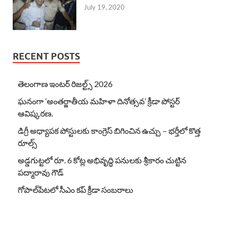
July 19, 2020
RECENT POSTS
తెలంగాణ ఇంటర్ రిజల్ట్స్ 2026
ఘనంగా ‘అంతర్జాతీయ మహిళా దినోత్సవ’ క్రీడా పోస్టర్
ఆవిష్కరణ.
డిగ్రీ అధ్యాపక పోస్టులకు కాంగ్రెస్ బిగించిన ఉచ్చు – భర్తీలో కొత్త
రూల్స్
అడ్డగుట్టలో రూ. 6 కోట్ల అభివృద్ధి పనులకు శ్రీకారం చుట్టిన
పద్మారావు గౌడ్
గోపాల్‌పేటలో సీఎం కప్ క్రీడా సంబరాలు