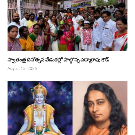
స్వాతంత్ర దినోత్సవ వేడుకల్లో పాల్గొన్న పద్మారావు గౌడ్
August 15, 2025