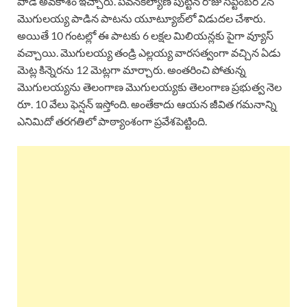
పాడే అవకాశం ఇచ్చారు. పవన్‌కల్యాణ్ పుట్టిన రోజు సెప్టెంబర్ 2న
మొగులయ్య పాడిన పాటను యూట్యూబ్‌లో విడుదల చేశారు.
అయితే 10 గంటల్లో ఈ పాటకు 6 లక్షల మిలియన్లకు పైగా వ్యూస్
వచ్చాయి. మొగులయ్య తండ్రి ఎల్లయ్య వారసత్వంగా వచ్చిన ఏడు
మెట్ల కిన్నెరను 12 మెట్లగా మార్చారు. అంతరించి పోతున్న
మొగులయ్యను తెలంగాణ మొగులయ్యకు తెలంగాణ ప్రభుత్వ నెల
రూ. 10 వేలు ఫెన్షన్ ఇస్తోంది. అంతేకాదు ఆయన జీవిత గమనాన్ని
ఎనిమిదో తరగతిలో పాఠ్యాంశంగా ప్రవేశపెట్టింది.