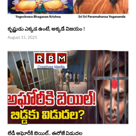
కృష్ణుడు ఎక్కడ ఉంటే, అక్కడే విజయం !
August 15, 2025
లేడీ అఘోరీకి బెయిల్.. ఈరోజే విడుదల