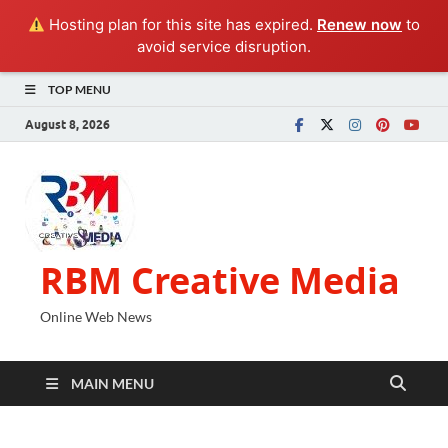
Hosting plan for this site has expired.
Renew now
to
avoid service disruption.
TOP MENU
August 8, 2026
RBM Creative Media
Online Web News
MAIN MENU