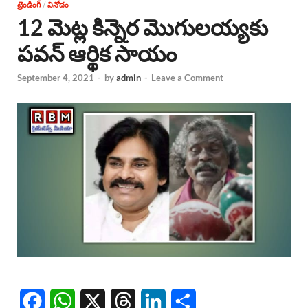
ట్రెండింగ్
/
వినోదం
12 మెట్ల కిన్నెర మొగులయ్యకు
పవన్ ఆర్థిక సాయం
September 4, 2021
-
by
admin
-
Leave a Comment
F
W
X
T
L
S