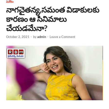
వినోదం
నాగచైతన్య,సమంత విడాకులకు
కారణం ఆ సినిమాలు
చేయడమేనా?
October 2, 2021
-
by
admin
-
Leave a Comment