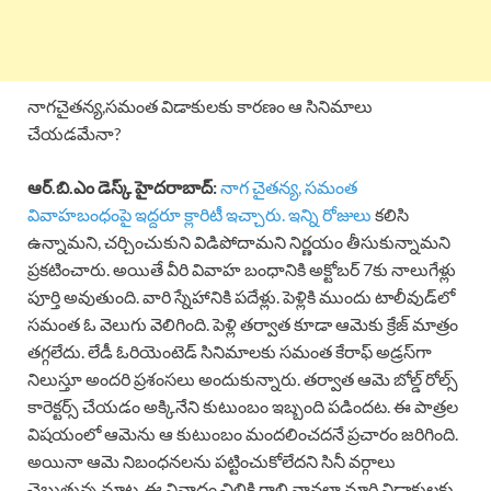
నాగచైతన్య,సమంత విడాకులకు కారణం ఆ సినిమాలు
చేయడమేనా?
ఆర్.బి.ఎం డెస్క్ హైదరాబాద్:
నాగ చైతన్య, సమంత
వివాహబంధంపై ఇద్దరూ క్లారిటీ ఇచ్చారు. ఇన్ని రోజులు
కలిసి
ఉన్నామని, చర్చించుకుని విడిపోదామని నిర్ణయం తీసుకున్నామని
ప్రకటించారు. అయితే వీరి వివాహ బంధానికి అక్టోబర్ 7కు నాలుగేళ్లు
పూర్తి అవుతుంది. వారి స్నేహానికి పదేళ్లు. పెళ్లికి ముందు టాలీవుడ్‌లో
సమంత ఓ వెలుగు వెలిగింది. పెళ్లి తర్వాత కూడా ఆమెకు క్రేజ్ మాత్రం
తగ్గలేదు. లేడీ ఓరియెంటెడ్ సినిమాలకు సమంత కేరాఫ్ అడ్రస్‌గా
నిలుస్తూ అందరి ప్రశంసలు అందుకున్నారు. తర్వాత ఆమె బోల్డ్ రోల్స్
కారెక్టర్స్ చేయడం అక్కినేని కుటుంబం ఇబ్బంది పడిందట. ఈ పాత్రల
విషయంలో ఆమెను ఆ కుటుంబం మందలించదనే ప్రచారం జరిగింది.
అయినా ఆమె నిబంధనలను పట్టించుకోలేదని సినీ వర్గాలు
చెబుతున్న మాట. ఈ వివాదం చిలికి గాలి వానలా మారి విడాకులకు