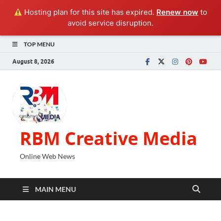
Hosting plan for this site has expired.
Renew now
to
avoid service disruption.
TOP MENU
August 8, 2026
RBM Creative Media
Online Web News
MAIN MENU