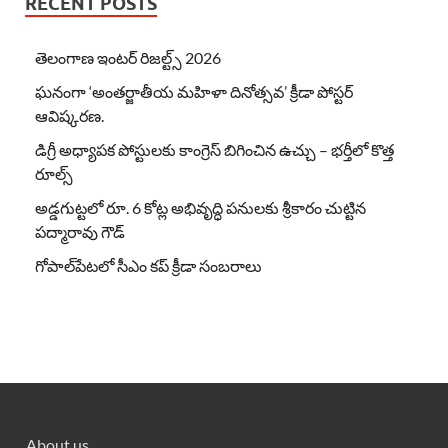
RECENT POSTS
తెలంగాణ ఇంటర్ రిజల్ట్స్ 2026
ఘనంగా ‘అంతర్జాతీయ మహిళా దినోత్సవ’ క్రీడా పోస్టర్
ఆవిష్కరణ.
డిగ్రీ అధ్యాపక పోస్టులకు కాంగ్రెస్ బిగించిన ఉచ్చు – భర్తీలో కొత్త
రూల్స్
అడ్డగుట్టలో రూ. 6 కోట్ల అభివృద్ధి పనులకు శ్రీకారం చుట్టిన
పద్మారావు గౌడ్
గోపాల్‌పేటలో సీఎం కప్ క్రీడా సంబరాలు
About us