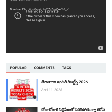
Player
Download File: https://youtu.be/R7o2qoVxwRk?_=1
POPULAR
COMMENTS
TAGS
తెలంగాణ ఇంటర్ రిజల్ట్స్ 2026
April 11, 2026
రోజు రోజుకి సిద్దిపేటలో పెరిగిపోతున్నా కరోన