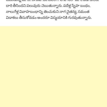
దారి తీసిందని పలువురు చెబుతున్నారు. పదేళ్ల స్నేహ బంధం,
నాలుగేళ్ల వివాహబంధాన్ని తెంచుకుని నాగ చైతన్య, సమంత
విడాకలు తీసుకోవడం అందరూ విస్మయానికి గురవుతున్నారు.