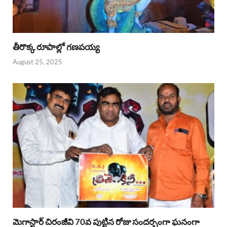
తీరొక్క రూపాల్లో గణపయ్య
August 25, 2025
మెగాస్టార్ చిరంజీవి 70వ పుట్టిన రోజు సందర్భంగా ఘనంగా