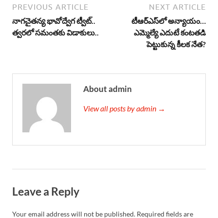
PREVIOUS ARTICLE
NEXT ARTICLE
నాగచైతన్య భావోద్వేగ ట్వీట్‌..
టీఆర్‌ఎస్‌లో అన్యాయం…
త్వరలో సమంతకు విడాకులు..
ఎమ్మెల్యే ఎదుటే కంటతడి
పెట్టుకున్న కీలక నేత?
About admin
View all posts by admin →
Leave a Reply
Your email address will not be published.
Required fields are