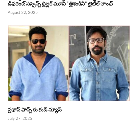
డిఫరెంట్ సస్పెన్స్ థ్రిల్లర్ మూవీ “త్రిశెంకినీ” టైటిల్ లాంఛ్
August 22, 2025
ప్రభాస్ ఫాన్స్ కు గుడ్ న్యూస్
July 27, 2025