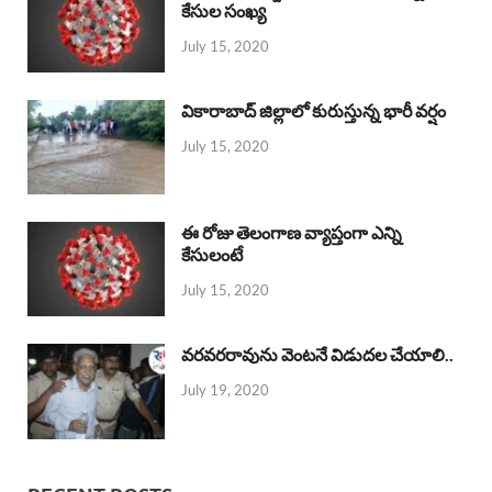
కేసుల సంఖ్య
July 15, 2020
వికారాబాద్ జిల్లాలో కురుస్తున్న భారీ వర్షం
July 15, 2020
ఈ రోజు తెలంగాణ వ్యాప్తంగా ఎన్ని
కేసులంటే
July 15, 2020
వరవరరావును వెంటనే విడుదల చేయాలి..
July 19, 2020