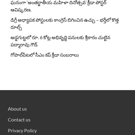
ఘనంగా ‘అంతర్జాతీయ మహిళా దినోత్సవ’ క్రీడా పోస్టర్
ఆవిష్కరణ.
డిగ్రీ అధ్యాపక పోస్టులకు కాంగ్రెస్ బిగించిన ఉచ్చు – భర్తీలో కొత్త
రూల్స్
అడ్డగుట్టలో రూ. 6 కోట్ల అభివృద్ధి పనులకు శ్రీకారం చుట్టిన
పద్మారావు గౌడ్
గోపాల్‌పేటలో సీఎం కప్ క్రీడా సంబరాలు
About us
Contact us
Privacy Policy