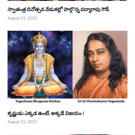
స్వాతంత్ర దినోత్సవ వేడుకల్లో పాల్గొన్న పద్మారావు గౌడ్
August 15, 2025
కృష్ణుడు ఎక్కడ ఉంటే, అక్కడే విజయం !
August 15, 2025