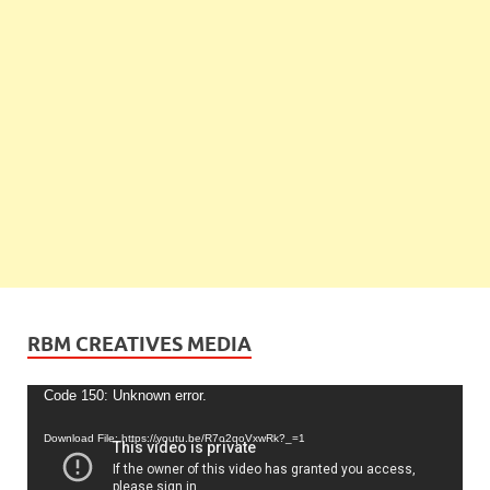
RBM CREATIVES MEDIA
Video
Code 150: Unknown error.
Player
Download File: https://youtu.be/R7o2qoVxwRk?_=1