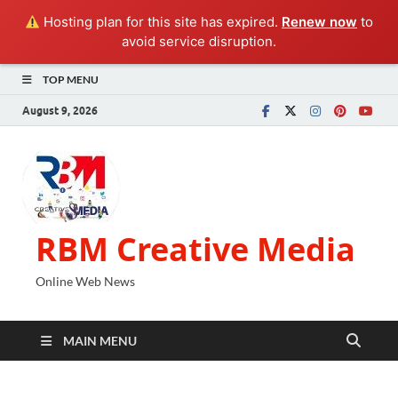
Hosting plan for this site has expired.
Renew now
to
avoid service disruption.
TOP MENU
August 9, 2026
RBM Creative Media
Online Web News
MAIN MENU