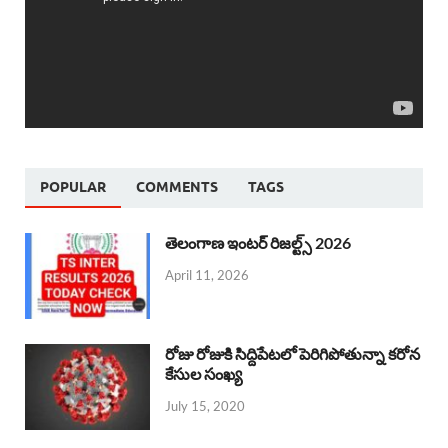
POPULAR
COMMENTS
TAGS
తెలంగాణ ఇంటర్ రిజల్ట్స్ 2026
April 11, 2026
రోజు రోజుకి సిద్దిపేటలో పెరిగిపోతున్నా కరోన
కేసుల సంఖ్య
July 15, 2020