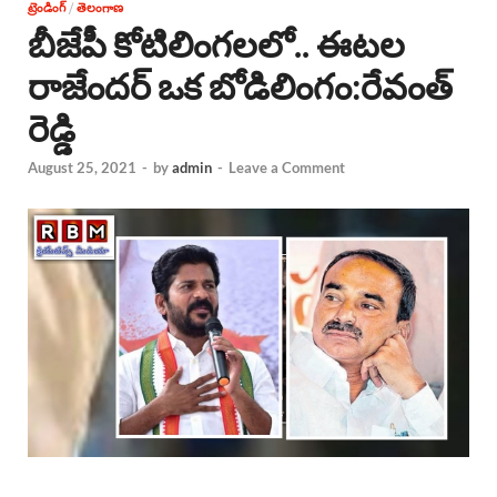
ట్రెండింగ్
/
తెలంగాణ
బీజేపీ కోటిలింగలలో.. ఈటల
రాజేందర్ ఒక బోడిలింగం:రేవంత్
రెడ్డి
August 25, 2021
-
by
admin
-
Leave a Comment