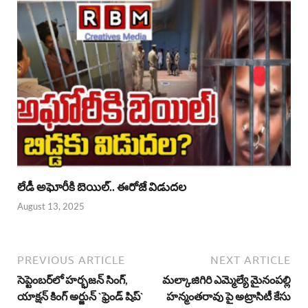
లేడీ అఘోరీకి బెయిల్.. ఈరోజే విడుదల
August 13, 2025
PREVIOUS ARTICLE
NEXT ARTICLE
సెప్టెంబ‌ర్‌లో హ‌ర్భ‌జ‌న్‌ సింగ్‌,
మల్కాజిగిరి ఎమ్మెల్యే మైనంపల్లి
యాక్ష‌న్ కింగ్ అర్జున్ `ఫ్రెండ్ షిప్‌`
హన్మంతరావు పై అట్రాసిటీ కేసు