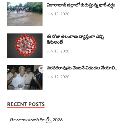
వికారాబాద్ జిల్లాలో కురుస్తున్న భారీ వర్షం
July 15, 2020
ఈ రోజు తెలంగాణ వ్యాప్తంగా ఎన్ని
కేసులంటే
July 15, 2020
వరవరరావును వెంటనే విడుదల చేయాలి..
July 19, 2020
RECENT POSTS
తెలంగాణ ఇంటర్ రిజల్ట్స్ 2026