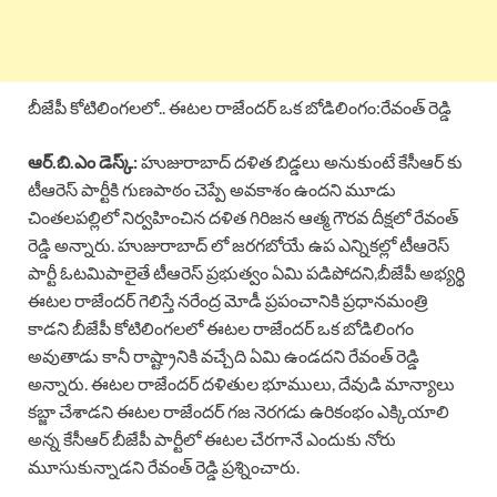
బీజేపీ కోటిలింగలలో.. ఈటల రాజేందర్ ఒక బోడిలింగం:రేవంత్ రెడ్డి
ఆర్.బి.ఎం డెస్క్:
హుజురాబాద్ దళిత బిడ్డలు అనుకుంటే కేసీఆర్ కు
టీఆరెస్ పార్టీకి గుణపాఠం చెప్పే అవకాశం ఉందని మూడు
చింతలపల్లిలో నిర్వహించిన దళిత గిరిజన ఆత్మ గౌరవ దీక్షలో రేవంత్
రెడ్డి అన్నారు. హుజురాబాద్ లో జరగబోయే ఉప ఎన్నికల్లో టీఆరెస్
పార్టీ ఓటమిపాలైతే టీఆరెస్ ప్రభుత్వం ఏమి పడిపోదని,బీజేపీ అభ్యర్థి
ఈటల రాజేందర్ గెలిస్తే నరేంద్ర మోడీ ప్రపంచానికి ప్రధానమంత్రి
కాడని బీజేపీ కోటిలింగలలో ఈటల రాజేందర్ ఒక బోడిలింగం
అవుతాడు కానీ రాష్ట్రానికి వచ్చేది ఏమి ఉండదని రేవంత్ రెడ్డి
అన్నారు. ఈటల రాజేందర్ దళితుల భూములు, దేవుడి మాన్యాలు
కబ్జా చేశాడని ఈటల రాజేందర్ గజ నెరగడు ఉరికంభం ఎక్కియాలి
అన్న కేసీఆర్ బీజేపీ పార్టీలో ఈటల చేరగానే ఎందుకు నోరు
మూసుకున్నాడని రేవంత్ రెడ్డి ప్రశ్నించారు.