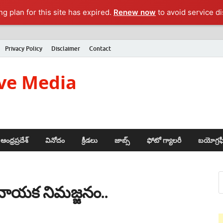
g plan for this site has expired.
Renew now
to avoid service di
Privacy Policy
Disclaimer
Contact
ve Media
ఆంధ్రప్రదేశ్
వినోదం
క్రీడలు
జాబ్స్
ఫోటో గ్యాలరీ
బయోగ్రఫ
నాయక నిమజ్జనం..