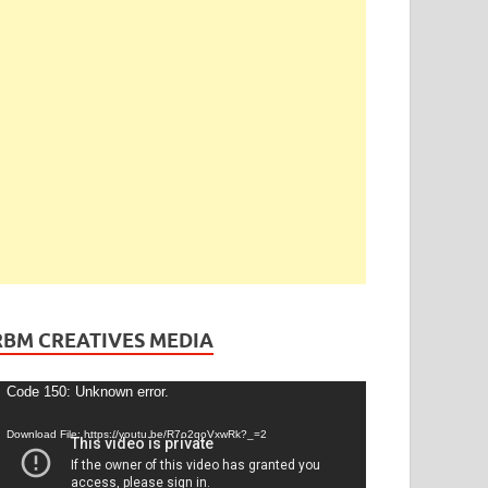
RBM CREATIVES MEDIA
ideo
Code 150: Unknown error.
layer
Download File: https://youtu.be/R7o2qoVxwRk?_=2