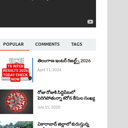
POPULAR
COMMENTS
TAGS
తెలంగాణ ఇంటర్ రిజల్ట్స్ 2026
April 11, 2026
రోజు రోజుకి సిద్దిపేటలో
పెరిగిపోతున్నా కరోన కేసుల సంఖ్య
July 15, 2020
వికారాబాద్ జిల్లాలో కురుస్తున్న