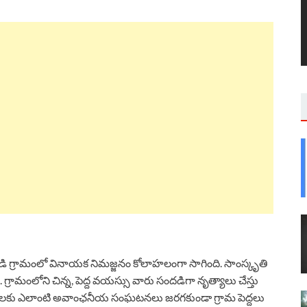
ి గ్రామంలో వినాయక నిమజ్జనం కోలాహలంగా సాగింది. సాంస్కృతి
గ్రామంలోని చిన్న, పెద్ద వయస్సు వారు సందడిగా నృత్యాలు చేస్తు
్రజలకు ఎలాంటి అవాంఛనీయ సంఘటనలు జరగకుండా గ్రామ పెద్దలు