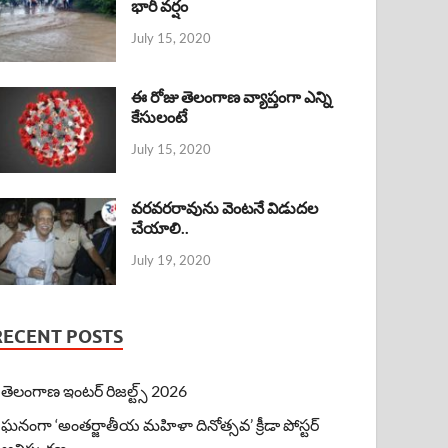
భారీ వర్షం
July 15, 2020
ఈ రోజు తెలంగాణ వ్యాప్తంగా ఎన్ని
కేసులంటే
July 15, 2020
వరవరరావును వెంటనే విడుదల
చేయాలి..
July 19, 2020
RECENT POSTS
తెలంగాణ ఇంటర్ రిజల్ట్స్ 2026
ఘనంగా ‘అంతర్జాతీయ మహిళా దినోత్సవ’ క్రీడా పోస్టర్