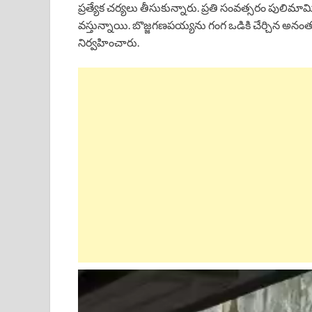
ప్రత్యేక చర్యలు తీసుకున్నారు. ప్రతి సంవత్సరం పుల
వస్తున్నాయి. బొజ్జగణపయ్యను గంగ ఒడికి చేర్చిన అన
నిర్వహించారు.
Video
Player