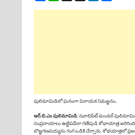
a
h
h
i
h
c
a
r
n
a
e
t
e
k
r
b
s
a
e
e
o
A
d
d
o
p
s
I
k
p
n
పులిమామిడిలో ఘనంగా వినాయక నిమజ్జనం..
ఆర్.బి.ఎం పులిమామిడి
: నవాబిపేట్ మండల్ పులిమామిడ
సంప్రదాయాలు ఉట్టిపడేలా గణేషుడి శోభాయాత్ర జరిగింది. 
బొజ్జగణపయ్యను గంగ ఒడికి చేర్చారు. శోభయాత్రలో ప