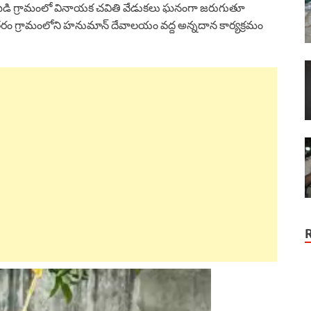
ిమామిడి గ్రామంలో వినాయక చవితి వేడుకలు ఘనంగా జరుగుతూ
ంతరం గ్రామంలోని హనుమాన్ దేవాలయం వద్ద అన్నదాన కార్యక్రమం