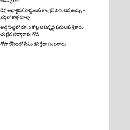
ఆవిష్కరణ.
డిగ్రీ అధ్యాపక పోస్టులకు కాంగ్రెస్ బిగించిన ఉచ్చు –
భర్తీలో కొత్త రూల్స్
అడ్డగుట్టలో రూ. 6 కోట్ల అభివృద్ధి పనులకు శ్రీకారం
చుట్టిన పద్మారావు గౌడ్
గోపాల్‌పేటలో సీఎం కప్ క్రీడా సంబరాలు