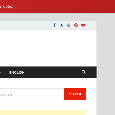
sruption.
ీ
ENGLISH