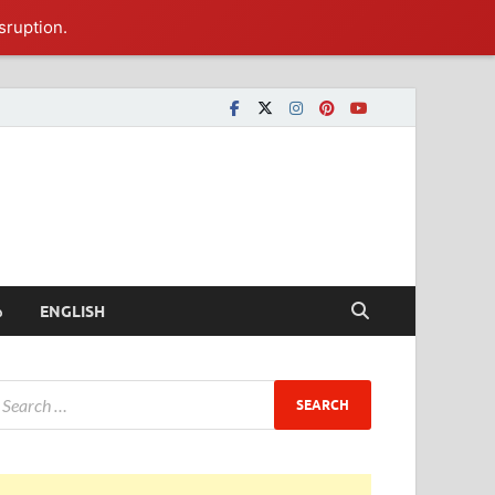
sruption.
ీ
ENGLISH