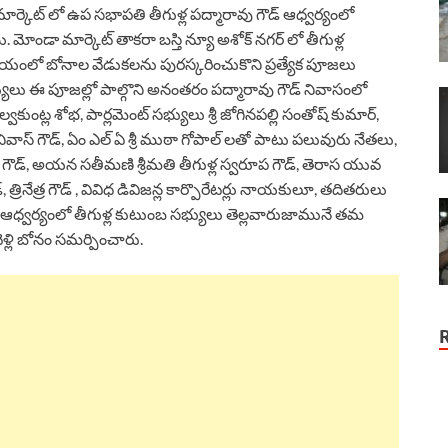
మార్కెట్ లో ఉప సభాపతి తీగుళ్ల పద్మారావు గౌడ్ ఆధ్వర్యంలో
ండా మార్కెట్ తాకరా బస్తి న్యూ అశోక్ నగర్ లో తీగుళ్ల
ాలయంలో బోనాల వేడుకలను పురస్కరించుకొని ప్రత్యేక పూజలు
భ్యులు ఈ పూజల్లో పాల్గొని అనంతరం పద్మారావు గౌడ్ నివాసంలో
ుంట్ల శోభ, పార్లమెంట్ సభ్యులు శ్రీ జోగినపల్లి సంతోష్ కుమార్,
 శ్రీనివాస్ గౌడ్, ఏం ఎల్ ఏ శ్రీ ముఠా గోపాల్ లతో పాటు పలువురు నేతలు,
 గౌడ్, అయన సతీమణి శ్రీమతి తీగుళ్ల స్వరూప గౌడ్, తెరాస యువ
్, త్రినేత్ర గౌడ్ , వివిధ డివిజన్ల కార్పొరేటర్లు నాయకులూ, తదితరులు
డ్ ఆధ్వర్యంలో తీగుళ్ల కుటుంబ సభ్యులు తెల్లవారుజామునే తమ
్లి బోనం సమర్పించారు.