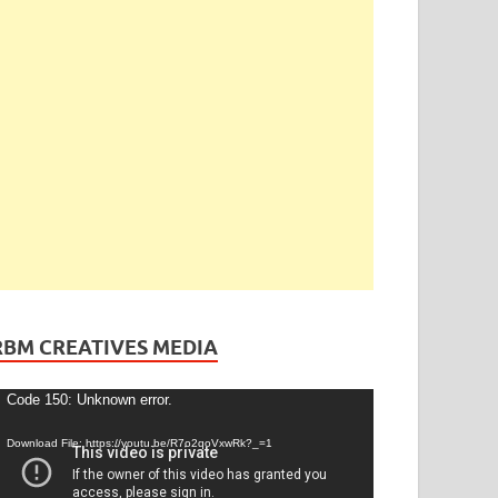
RBM CREATIVES MEDIA
ideo
Code 150: Unknown error.
layer
Download File: https://youtu.be/R7o2qoVxwRk?_=1