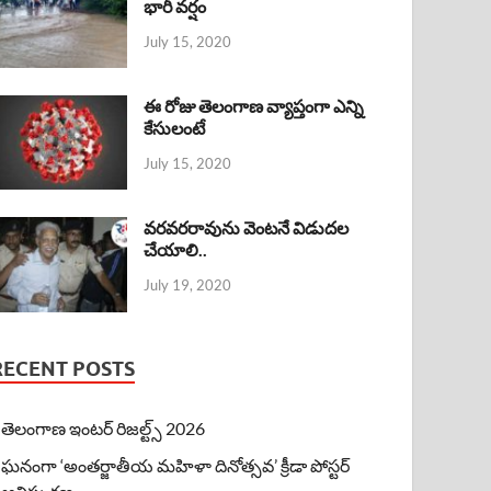
భారీ వర్షం
July 15, 2020
ఈ రోజు తెలంగాణ వ్యాప్తంగా ఎన్ని
కేసులంటే
July 15, 2020
వరవరరావును వెంటనే విడుదల
చేయాలి..
July 19, 2020
RECENT POSTS
తెలంగాణ ఇంటర్ రిజల్ట్స్ 2026
ఘనంగా ‘అంతర్జాతీయ మహిళా దినోత్సవ’ క్రీడా పోస్టర్