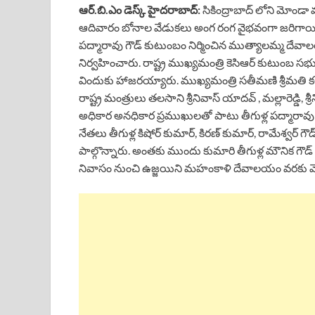
ఆర్.బి.ఎం డెస్క్ హైదరాబాద్:
సికింద్రాబాద్ లోని మోండా 
ఆదివారం బోనాల వేడుకలు అంగ రంగ వైభవంగా జరిగాయి. మో
పద్మారావు గౌడ్ కుటుంబం నిర్మించిన ముత్యాలమ్మ దేవ
నిర్వహించారు. రాష్ట్ర ముఖ్యమంత్రి కెసిఆర్ కుటుంబ స
విందుకు హాజరయ్యారు. ముఖ్యమంత్రి సతీమణి శ్రీమతి కల్వక
రాష్ట్ర మంత్రులు తలసాని శ్రీనివాస్ యాదవ్ , మల్లారెడ్డి,
అధికార అనధికార ప్రముఖులతో పాటు తీగుళ్ల పద్మారావు
నేతలు తీగుళ్ల కిషోర్ కుమార్, కిరణ్ కుమార్, రామేశ్వర్ గౌడ
పాల్గొన్నారు. అంతకు ముందు కుమారి తీగుళ్ల మౌనిక గౌ
నివాసం నుంచి ఉజ్జయిని మహంకాళి దేవాలయం వరకు వెళ