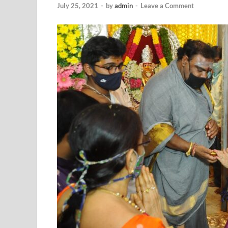
July 25, 2021
-
by
admin
-
Leave a Comment