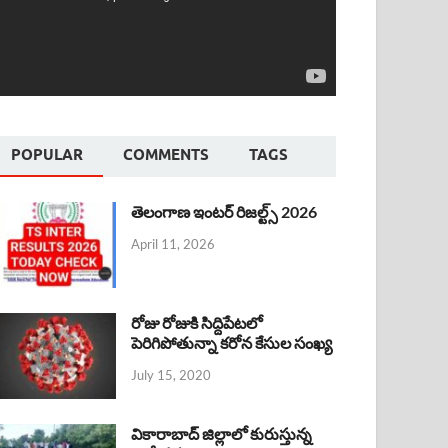
POPULAR
COMMENTS
TAGS
తెలంగాణ ఇంటర్ రిజల్ట్స్ 2026
April 11, 2026
రోజు రోజుకి సిద్దిపేటలో
పెరిగిపోతున్నా కరోన కేసుల సంఖ్య
July 15, 2020
వికారాబాద్ జిల్లాలో కురుస్తున్న