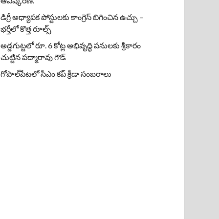
ఆవిష్కరణ.
డిగ్రీ అధ్యాపక పోస్టులకు కాంగ్రెస్ బిగించిన ఉచ్చు –
భర్తీలో కొత్త రూల్స్
అడ్డగుట్టలో రూ. 6 కోట్ల అభివృద్ధి పనులకు శ్రీకారం
చుట్టిన పద్మారావు గౌడ్
గోపాల్‌పేటలో సీఎం కప్ క్రీడా సంబరాలు