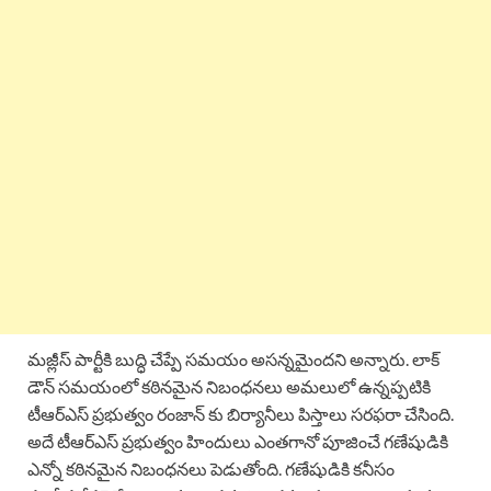
మజ్లీస్ పార్టీకి బుద్ధి చేప్పే సమయం అసన్నమైందని అన్నారు. లాక్
డౌన్ సమయంలో కఠినమైన నిబంధనలు అమలులో ఉన్నప్పటికి
టీఆర్ఎస్ ప్రభుత్వం రంజాన్ కు బిర్యానీలు పిస్తాలు సరఫరా చేసింది.
అదే టీఆర్ఎస్ ప్రభుత్వం హిందులు ఎంతగానో పూజించే గణేషుడికి
ఎన్నో కఠినమైన నిబంధనలు పెడుతోంది. గణేషుడికి కనీసం