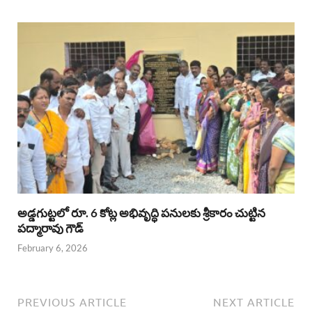
అడ్డగుట్టలో రూ. 6 కోట్ల అభివృద్ధి పనులకు శ్రీకారం చుట్టిన
పద్మారావు గౌడ్
February 6, 2026
PREVIOUS ARTICLE
NEXT ARTICLE