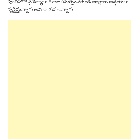
పూలీహోర నైవేధ్యాలు కూడా సమర్పించకుండ ఆంక్షాలు అడ్డంకులు
సృష్టిస్తున్నారు అని అయన అన్నారు.