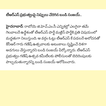
టీఆర్ఎస్ ప్రభుత్వంపై నిప్పులు చేరిగిన బండి సంజయ్..
హైదరాబాద్
: రాబోయె జి.హెచ్.ఎం.సీ ఎన్నికల్లో ఎలగైనా తమే
గెలవాలనే ఉధ్దేశంతో టీఆర్ఎస్ పార్టీ మజ్లీస్ పార్టీకి ప్రతి విషయంలో
మద్దతుగా నిలుస్తుంది. ఆ వర్గం ఓట్లు టీఆర్ఎస్ కే పడలనే అలోచనతో
కేసీఆర్ గారు గణేష్ ఉత్సవాలకు అటంకాలు సృష్టించే దిశగా
అడగులు వేస్తున్నారని బండి సంజయ్ పేర్కోన్నారు. టీఆర్ఎస్
ప్రభుత్వం గణేష్ ఉత్సవ కమీటీలకు పోలీసులతో బెదిరింపులకు
పాల్పడుతున్నారన్ని బండి సంజయ్ ఆరోపించారు.