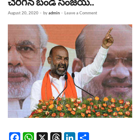
చేరిగిన బండి సంజయ్..
August 20, 2020
-
by
admin
-
Leave a Comment
F
W
X
T
L
S