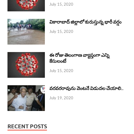
July 15, 2020
వికారాబాద్ జిల్లాలో కురుస్తున్న భారీ వర్షం
July 15, 2020
ఈ రోజు తెలంగాణ వ్యాప్తంగా ఎన్ని
కేసులంటే
July 15, 2020
వరవరరావును వెంటనే విడుదల చేయాలి..
July 19, 2020
RECENT POSTS