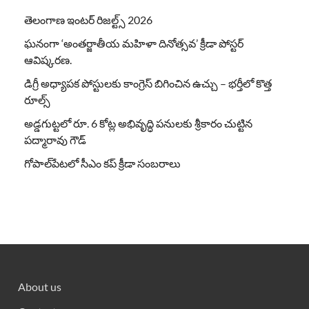
తెలంగాణ ఇంటర్ రిజల్ట్స్ 2026
ఘనంగా ‘అంతర్జాతీయ మహిళా దినోత్సవ’ క్రీడా పోస్టర్
ఆవిష్కరణ.
డిగ్రీ అధ్యాపక పోస్టులకు కాంగ్రెస్ బిగించిన ఉచ్చు – భర్తీలో కొత్త
రూల్స్
అడ్డగుట్టలో రూ. 6 కోట్ల అభివృద్ధి పనులకు శ్రీకారం చుట్టిన
పద్మారావు గౌడ్
గోపాల్‌పేటలో సీఎం కప్ క్రీడా సంబరాలు
About us