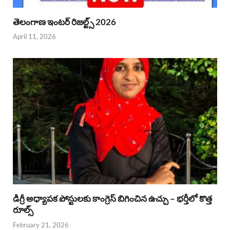
తెలంగాణ ఇంటర్ రిజల్ట్స్ 2026
April 11, 2026
డిగ్రీ అధ్యాపక పోస్టులకు కాంగ్రెస్ బిగించిన ఉచ్చు – భర్తీలో కొత్త
రూల్స్
February 21, 2026