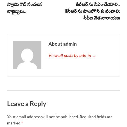
స్వామి గౌడ్ సంచలన
కేటీఆర్ ను సీఎం చేయాలి..
వ్యాఖ్యలు..
కేసీఆర్ ను ఫాంహౌస్ కు పంపాలి:
సీపీఐ నేత నారాయణ
About admin
View all posts by admin →
Leave a Reply
Your email address will not be published.
Required fields are
marked
*