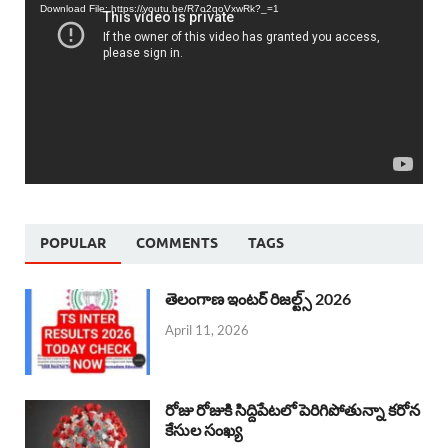
Download File: https://youtu.be/R7o2qoVxwRk?_=1
POPULAR
COMMENTS
TAGS
తెలంగాణ ఇంటర్ రిజల్ట్స్ 2026
April 11, 2026
రోజు రోజుకి సిద్దిపేటలో పెరిగిపోతున్నా కరోన
కేసుల సంఖ్య