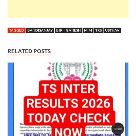
TAGGED
BANDISANJAY
BJP
GANESH
MIM
TRS
USTHAV
RELATED POSTS