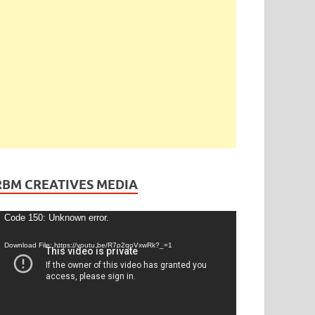
RBM CREATIVES MEDIA
ideo
Code 150: Unknown error.
layer
Download File: https://youtu.be/R7o2qoVxwRk?_=1