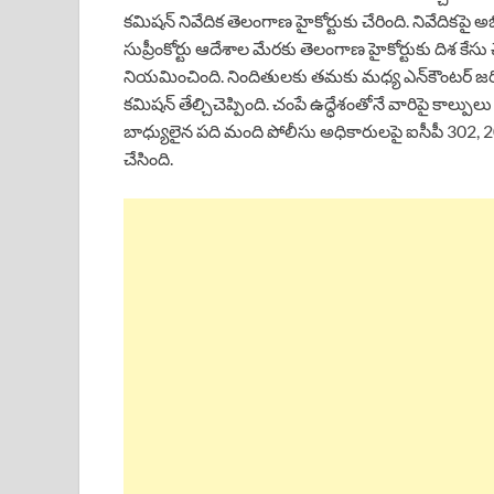
కమిషన్ నివేదిక తెలంగాణ హైకోర్టుకు చేరింది. నివేదికపై అభి
సుప్రీంకోర్టు ఆదేశాల మేరకు తెలంగాణ హైకోర్టుకు దిశ కేసు చే
నియమించింది. నిందితులకు తమకు మధ్య ఎన్‌కౌంటర్‌ జర
కమిషన్‌ తేల్చిచెప్పింది. చంపే ఉద్ధేశంతోనే వారిపై కాల్పు
బాధ్యులైన పది మంది పోలీసు అధికారులపై ఐసీపీ 302, 20
చేసింది.