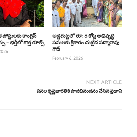
క పోస్టులకు కాంగ్రెస్
అడ్డగుట్టలో రూ. 6 కోట్ల అభివృద్ధి
ు – భర్తీలో కొత్త రూల్స్
పనులకు శ్రీకారం చుట్టిన పద్మారావు
గౌడ్
 2026
February 6, 2026
NEXT ARTICLE
పసల కృష్ణభారతికి పాదభివందనం చేసిన ప్రధాని