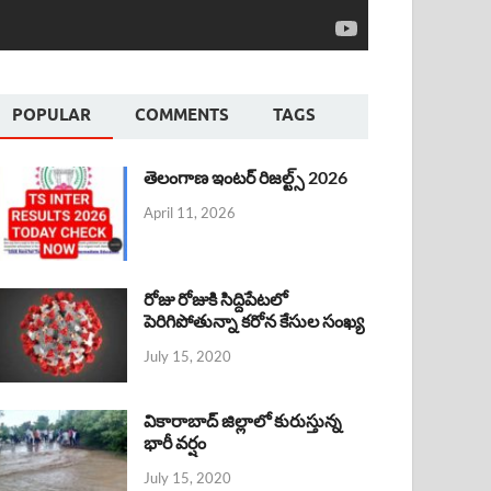
POPULAR
COMMENTS
TAGS
తెలంగాణ ఇంటర్ రిజల్ట్స్ 2026
April 11, 2026
రోజు రోజుకి సిద్దిపేటలో
పెరిగిపోతున్నా కరోన కేసుల సంఖ్య
July 15, 2020
వికారాబాద్ జిల్లాలో కురుస్తున్న
భారీ వర్షం
July 15, 2020