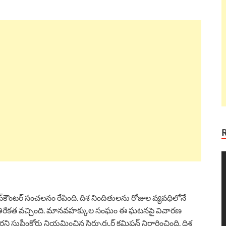
V
P
్‌కౌంటర్‌ సంచలనం రేపింది. దిశ నిందితులను రోజుల వ్యవధిలోనే
ున వ్యతిరేకత వచ్చింది. మానవహక్కుల సంఘం ఈ ఘటనపై విచారణ
సుప్రీంకోర్టు నియమించిన సిర్పుర్కర్‌ కమిషన్‌ నిర్ధారించింది. దిశ