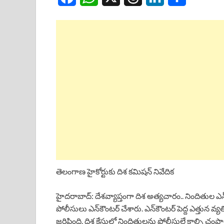
a
h
h
i
h
c
a
r
n
a
e
t
e
k
r
b
s
a
e
e
o
A
d
d
o
p
s
I
k
p
n
తెలంగాణ హైకోర్టుకు దిశ కమిషన్ నివేదిక
హైదరాబాద్: దేశవ్యాప్తంగా దిశ అత్యచారం.. నిందితుల ఎన
పోలీసులు ఎన్‌కౌంటర్ చేశారు. ఎన్‌కౌంటర్ పెద్ద ఎత్త
జరిపింది. దిశ కేసులో నిందితులను పోలీసులే కాల్చి చంపారని 