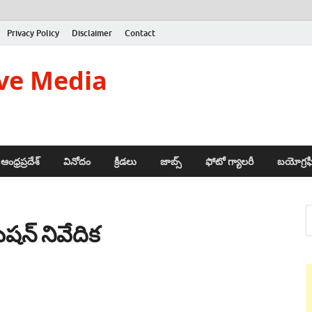
Privacy Policy
Disclaimer
Contact
ve Media
ఆంధ్రప్రదేశ్
వినోదం
క్రీడలు
జాబ్స్
ఫోటో గ్యాలరీ
బయోగ్రఫ
ిషన్ నివేదిక