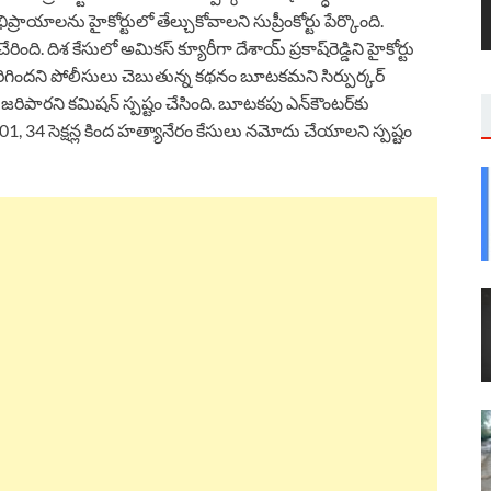
ప్రాయాలను హైకోర్టులో తేల్చుకోవాలని సుప్రీంకోర్టు పేర్కొంది.
రింది. దిశ కేసులో అమికస్ క్యూరీగా దేశాయ్ ప్రకాష్‌రెడ్డిని హైకోర్టు
ిగిందని పోలీసులు చెబుతున్న కథనం బూటకమని సిర్పుర్కర్‌
లు జరిపారని కమిషన్ స్పష్టం చేసింది. బూటకపు ఎన్‌కౌంటర్‌కు
1, 34 సెక్షన్ల కింద హత్యానేరం కేసులు నమోదు చేయాలని స్పష్టం