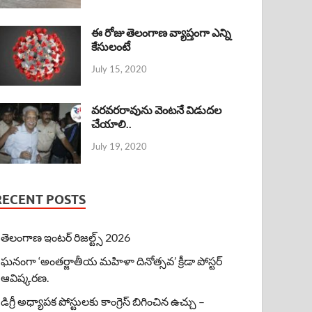
ఈ రోజు తెలంగాణ వ్యాప్తంగా ఎన్ని
కేసులంటే
July 15, 2020
వరవరరావును వెంటనే విడుదల
చేయాలి..
July 19, 2020
RECENT POSTS
తెలంగాణ ఇంటర్ రిజల్ట్స్ 2026
ఘనంగా ‘అంతర్జాతీయ మహిళా దినోత్సవ’ క్రీడా పోస్టర్
ఆవిష్కరణ.
డిగ్రీ అధ్యాపక పోస్టులకు కాంగ్రెస్ బిగించిన ఉచ్చు –