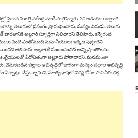
ప్రధాన మంత్రి నరేంద్ర మోదీ పాల్గొన్నారు. 30 అడుగుల అల్లూరి
ంగాన్ని తెలుగులో ప్రసంగం ప్రారంభించారు. మన్యం వీరుడు, తెలుగు
తానికి అల్లూరి స్ఫూర్తిగా నిలిచారని తెలిపారు. కన్నెగంటి
రీరాములు వంటి ఎంతోమంది మహనీయులు ఇక్కడ పుట్టారని
 అయిందని తెలిపారు. అల్లూరికి సంబంధించిన అన్ని ప్రాంతాలను
ిగా ఆంగ్లేయులతో వీరోచితంగా అల్లూరు పోరాడారని, మనమంతా
 వెనుకబడిన జిల్లాల అభివృద్ధిలో భాగంగా మన్యం జిల్లాల అభివృద్ధి
సం ఏర్పాట్లు చేస్తున్నామని, మాతృభాషలో విద్య కోసం 750 ఏకలవ్య