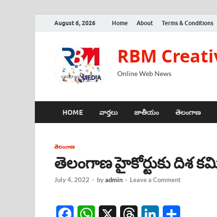
August 6, 2026
Home
About
Terms & Conditions
RBM Creati
Online Web News
HOME
వార్తలు
జాతీయం
తెలంగాణ
తెలంగాణ
తెలంగాణ హైకోర్టుకు దిశ కమ
July 4, 2022
-
by
admin
-
Leave a Comment
F
W
X
T
L
S