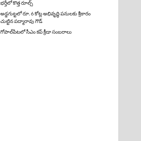
భర్తీలో కొత్త రూల్స్
అడ్డగుట్టలో రూ. 6 కోట్ల అభివృద్ధి పనులకు శ్రీకారం
చుట్టిన పద్మారావు గౌడ్
గోపాల్‌పేటలో సీఎం కప్ క్రీడా సంబరాలు