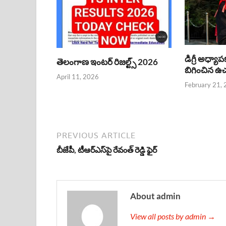
డిగ్రీ అధ్యాప
తెలంగాణ ఇంటర్ రిజల్ట్స్ 2026
బిగించిన ఉచ్చ
April 11, 2026
February 21,
PREVIOUS ARTICLE
బీజేపీ, టీఆర్‌ఎస్‌‌పై రేవంత్ రెడ్డి ఫైర్
About admin
View all posts by admin →