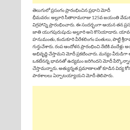
తెలుగులో ప్రసంగం ప్రారంభించిన ప్రధాని మోదీ
భీమవరం: అల్లూరి సీతారామరాజు 125వ జయంతి వేడుకల్లో 
విగ్రహాన్ని ప్రారంభించారు. ఈ సందర్భంగా ఆయన తన ప్రస
జాతి యుగపురుషుడు అల్లూరి అని కొనియాడారు. యావత్ భార
హనుమంతు, కందుకూరి వీరేశలింగం పంతులు, పొట్టి శ్
గుర్తుచేశారు. రంప ఆందోళన ప్రారంభించి నేటికి వందేళ్లు
అభివృద్ధి చేస్తామని మోదీ ప్రకటించారు. మన్యం వీరుడ
ఒకటేనన్న భావనతో ఉద్యమం జరిగిందని మోదీ పేర్కొన్నారు.
చేస్తామన్నారు. అత్యున్నత ప్రమాణాలతో కూడిన విద్య కో
పాఠశాలలు ఏర్పాటయ్యాయని మోదీ తెలిపారు.