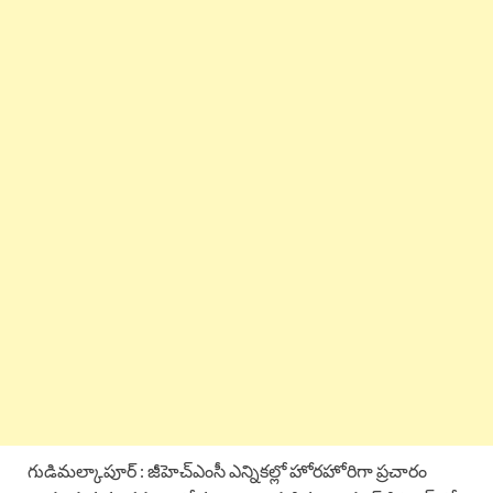
e
t
e
k
r
b
s
a
e
e
o
A
d
d
o
p
s
I
k
p
n
గుడిమల్కాపూర్ : జీహెచ్ఎంసీ ఎన్నికల్లో హోరహోరిగా ప్రచారం