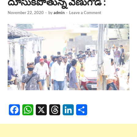
దూసుకపోతున్న వేణుగౌడ్ :
November 22, 2020
-
by
admin
-
Leave a Comment
F
W
X
T
L
S
a
h
h
i
h
c
a
r
n
a