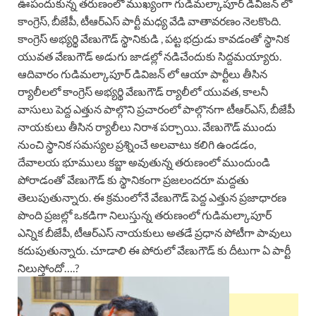
ఊపందుకున్న తరుణంలో ముఖ్యంగా గుడిమల్కాపూర్ డివిజన్ లో
కాంగ్రెస్, బీజేపీ, టీఆర్ఎస్ పార్టీ మధ్య వేడి వాతావరణం నెలకొంది.
కాంగ్రెస్ అభ్యర్థి వేణుగౌడ్ స్థానికుడి , పట్ట భద్రుడు కావడంతో స్థానిక
యువత వేణుగౌడ్ అడుగు జాడల్లో నడిచేందుకు సిద్దమయ్యారు.
ఆదివారం గుడిమల్కాపూర్ డివిజన్ లో ఆయా పార్టీలు తీసిన
ర్యాలీలలో కాంగ్రెస్ అభ్యర్థి వేణుగౌడ్ ర్యాలీలో యువత, కాలనీ
వాసులు పెద్ద ఎత్తున పాల్గొని ప్రచారంలో పాల్గొనగా టీఆర్ఎస్, బీజేపీ
నాయకులు తీసిన ర్యాలీలు నిరాశ పర్చాయి. వేణుగౌడ్ ముందు
నుంచి స్థానిక సమస్యల ప్రశ్నించే అలవాటు కలిగి ఉండడం,
దేవాలయ భూములు కబ్జా అవుతున్న తరుణంలో ముందుండి
పోరాడంతో వేణుగౌడ్ కు స్థానికంగా ప్రజలందరూ మద్దతు
తెలుపుతున్నారు. ఈ క్రమంలోనే వేణుగౌడ్ పెద్ద ఎత్తున ప్రజాధారణ
పొంది ప్రజల్లో ఒకడిగా నిలుస్తున్న తరుణంలో గుడిమల్కాపూర్
ఎన్నిక బీజేపీ, టీఆర్ఎస్ నాయకులు అతడే ప్రధాన పోటీగా పావులు
కదుపుతున్నారు. చూడాలి ఈ పోరులో వేణుగౌడ్ కు దీటుగా ఏ పార్టీ
నిలుస్తోందో….?