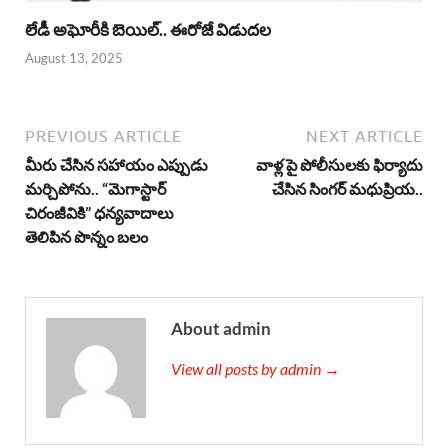
లేడీ అఘోరీకి బెయిల్.. ఈరోజే విడుదల
August 13, 2025
PREVIOUS ARTICLE
NEXT ARTICLE
మీరు చేసిన సహాయం ఎప్పుడు
వాళ్ల పై పోలీసులకు ఫిర్యాదు
మర్చిపోను.. “మెగాస్టార్
చేసిన సింగర్ మధుప్రియ..
చిరంజీవికి” ధన్యవాదాలు
తెలిపిన పొన్నం బలం
About admin
View all posts by admin →