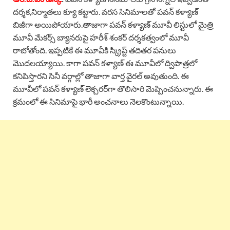
దర్శక,నిర్మాతలు క్యూ కట్టారు. వరస సినిమాలతో పవన్ కళ్యాణ్
బిజీగా అయిపోయారు.తాజాగా పవన్ కళ్యాణ్ మూవీ లిస్టులో మైత్రి
మూవీ మేకర్స్ బ్యానరుపై హరీశ్ శంకర్ దర్శకత్వంలో మూవీ
రాబోతోంది. ఇప్పటికే ఈ మూవీకి స్క్రిప్ట్ తదితర పనులు
మొదలయ్యాయి. కాగా పవన్ కళ్యాణ్ ఈ మూవీలో ద్విపాత్రలో
కనిపిస్తారని సినీ వర్గాల్లో తాజాగా వార్త వైరల్ అవుతుంది. ఈ
మూవీలో పవన్ కళ్యాణ్ లెక్చ‌ర‌ర్‌గా తొలిసారి మెప్పించ‌నున్నారు. ఈ
క్రమంలో ఈ సినిమాపై భారీ అంచనాలు నెలకొంటున్నాయి.