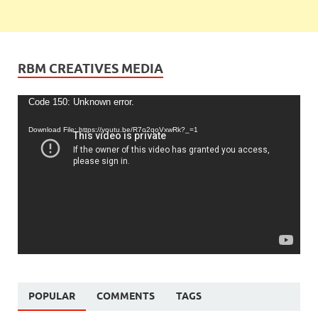
RBM CREATIVES MEDIA
Video
Code 150: Unknown error.
Player
Download File: https://youtu.be/R7o2qoVxwRk?_=1
POPULAR
COMMENTS
TAGS