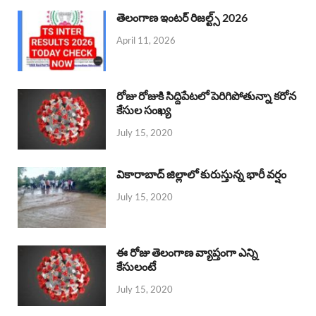
తెలంగాణ ఇంటర్ రిజల్ట్స్ 2026
April 11, 2026
రోజు రోజుకి సిద్దిపేటలో పెరిగిపోతున్నా కరోన
కేసుల సంఖ్య
July 15, 2020
వికారాబాద్ జిల్లాలో కురుస్తున్న భారీ వర్షం
July 15, 2020
ఈ రోజు తెలంగాణ వ్యాప్తంగా ఎన్ని
కేసులంటే
July 15, 2020