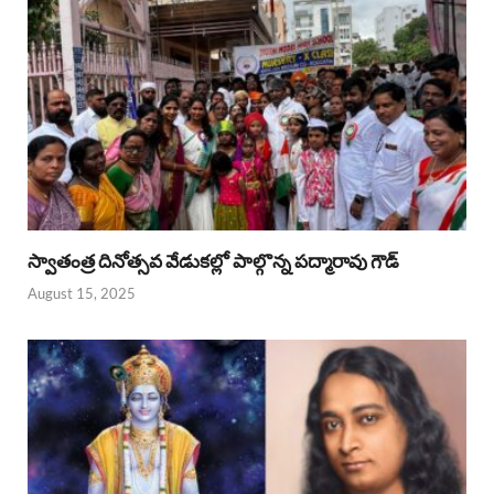
స్వాతంత్ర దినోత్సవ వేడుకల్లో పాల్గొన్న పద్మారావు గౌడ్
August 15, 2025