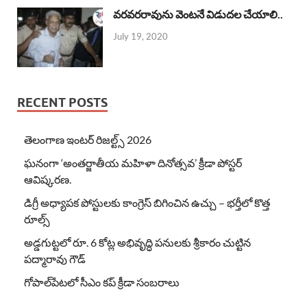
వరవరరావును వెంటనే విడుదల చేయాలి..
July 19, 2020
RECENT POSTS
తెలంగాణ ఇంటర్ రిజల్ట్స్ 2026
ఘనంగా ‘అంతర్జాతీయ మహిళా దినోత్సవ’ క్రీడా పోస్టర్
ఆవిష్కరణ.
డిగ్రీ అధ్యాపక పోస్టులకు కాంగ్రెస్ బిగించిన ఉచ్చు – భర్తీలో కొత్త
రూల్స్
అడ్డగుట్టలో రూ. 6 కోట్ల అభివృద్ధి పనులకు శ్రీకారం చుట్టిన
పద్మారావు గౌడ్
గోపాల్‌పేటలో సీఎం కప్ క్రీడా సంబరాలు