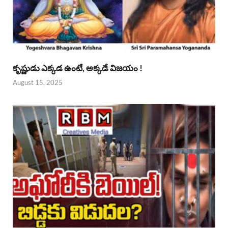
కృష్ణుడు ఎక్కడ ఉంటే, అక్కడే విజయం !
August 15, 2025