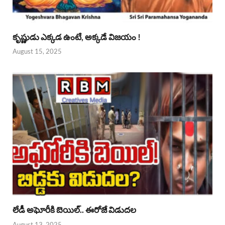
కృష్ణుడు ఎక్కడ ఉంటే, అక్కడే విజయం !
August 15, 2025
లేడీ అఘోరీకి బెయిల్.. ఈరోజే విడుదల
August 13, 2025