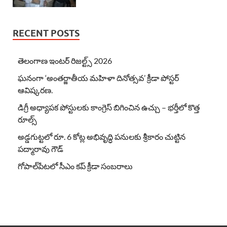
RECENT POSTS
తెలంగాణ ఇంటర్ రిజల్ట్స్ 2026
ఘనంగా ‘అంతర్జాతీయ మహిళా దినోత్సవ’ క్రీడా పోస్టర్
ఆవిష్కరణ.
డిగ్రీ అధ్యాపక పోస్టులకు కాంగ్రెస్ బిగించిన ఉచ్చు – భర్తీలో కొత్త
రూల్స్
అడ్డగుట్టలో రూ. 6 కోట్ల అభివృద్ధి పనులకు శ్రీకారం చుట్టిన
పద్మారావు గౌడ్
గోపాల్‌పేటలో సీఎం కప్ క్రీడా సంబరాలు