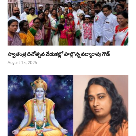
స్వాతంత్ర దినోత్సవ వేడుకల్లో పాల్గొన్న పద్మారావు గౌడ్
August 15, 2025