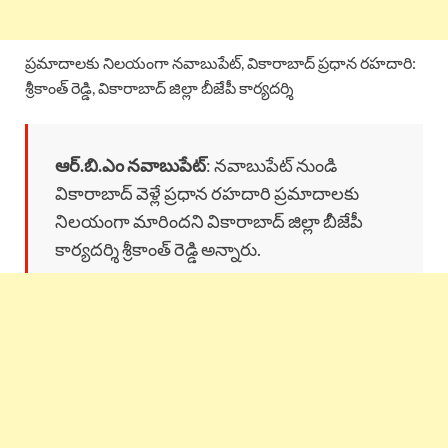
ప్రమాదాలకు నిలయంగా నవాబుపేట్, వికారాబాద్ ప్రధాన రహదారి:
శ్రీకాంత్ రెడ్డి, వికారాబాద్ జిల్లా బీజేపీ కార్యదర్శి
ఆర్.బి.ఎం నవాబుపేట్
: నవాబుపేట్ నుండి
వికారాబాద్ వెళ్లే ప్రధాన రహదారి ప్రమాదాలకు
నిలయంగా మారిందని వికారాబాద్ జిల్లా బీజేపీ
కార్యదర్శి శ్రీకాంత్ రెడ్డి అన్నారు.