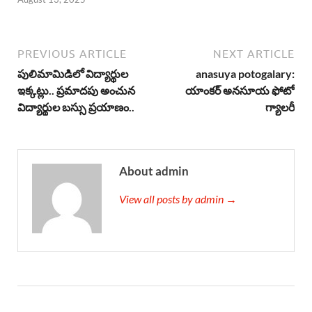
PREVIOUS ARTICLE
NEXT ARTICLE
పులిమామిడిలో విద్యార్థుల
anasuya potogalary:
ఇక్కట్లు.. ప్రమాదపు అంచున
యాంకర్ అనసూయ ఫోటో
విద్యార్థుల బస్సు ప్రయాణం..
గ్యాలరీ
About admin
View all posts by admin →