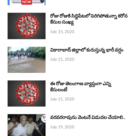
రోజు రోజుకి సిద్దిపేటలో పెరిగిపోతున్నా కరోన
కేసుల సంఖ్య
July 15, 2020
వికారాబాద్ జిల్లాలో కురుస్తున్న భారీ వర్షం
July 15, 2020
ఈ రోజు తెలంగాణ వ్యాప్తంగా ఎన్ని
కేసులంటే
July 15, 2020
వరవరరావును వెంటనే విడుదల చేయాలి..
July 19, 2020