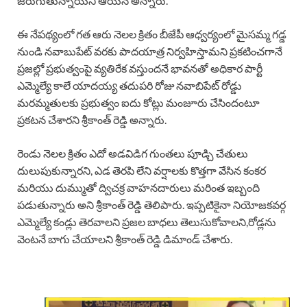
జరుగుతున్నాయని ఆయన అన్నారు.
ఈ నేపథ్యంలో గత ఆరు నెలల క్రితం బీజేపీ ఆధ్వర్యంలో మైసమ్మ గడ్డ
నుండి నవాబుపేట్ వరకు పాదయాత్ర నిర్వహిస్తామని ప్రకటించగానే
ప్రజల్లో ప్రభుత్వంపై వ్యతిరేక వస్తుందనే భావనతో అధికార పార్టీ
ఎమ్మెల్యే కాలే యాదయ్య తదుపరి రోజు నవాబిపేట్ రోడ్డు
మరమ్మతులకు ప్రభుత్వం ఐదు కోట్లు మంజూరు చేసిందంటూ
ప్రకటన చేశారని శ్రీకాంత్ రెడ్డి అన్నారు.
రెండు నెలల క్రితం ఎదో అడవిడిగ గుంతలు పూడ్చి చేతులు
దులుపుకున్నారని, ఎడ తెరపి లేని వర్షాలకు కొత్తగా వేసిన కంకర
మరియు దుమ్ముతో ద్విచక్ర వాహనదారులు మరింత ఇబ్బంది
పడుతున్నారు అని శ్రీకాంత్ రెడ్డి తెలిపారు. ఇప్పటికైనా నియోజకవర్గ
ఎమ్మెల్యే కండ్లు తెరవాలని ప్రజల బాధలు తెలుసుకోవాలని,రోడ్లను
వెంటనే బాగు చేయాలని శ్రీకాంత్ రెడ్డి డిమాండ్ చేశారు.