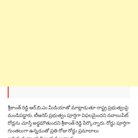
శ్రీకాంత్ రెడ్డి ఆర్.బి.ఎం మీడియాతో మాట్లాడుతూ రాష్ట్ర ప్రభుత్వంపై
మండిపడ్డారు. టీఆరెస్ ప్రభుత్వం పూర్తిగా విఫలమైందని నవాబుపేట్
రోడ్లను చూస్తే అర్థమౌతుందని శ్రీకాంత్ రెడ్డి పేర్కొన్నారు. రోడ్డు పూర్తిగా
గుంతలుగా ఉన్నడంతో ప్రతి రోజు రోడ్డు ప్రమాదాలు